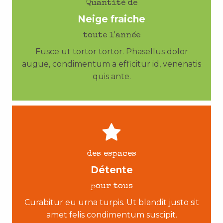
Quantité de
Neige fraiche
toute l'année
Fusce ut tortor tortor. Phasellus dolor
augue, condimentum a efficitur id, venenatis
quis ante.
des espaces
Détente
pour tous
Curabitur eu urna turpis. Ut blandit justo sit
amet felis condimentum suscipit.