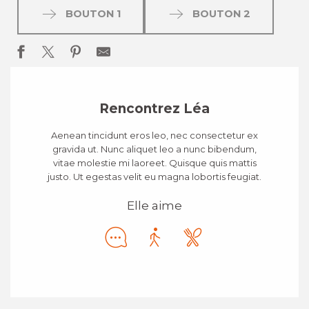
BOUTON 1
BOUTON 2
Rencontrez Léa
Aenean tincidunt eros leo, nec consectetur ex
gravida ut. Nunc aliquet leo a nunc bibendum,
vitae molestie mi laoreet. Quisque quis mattis
justo. Ut egestas velit eu magna lobortis feugiat.
Elle aime