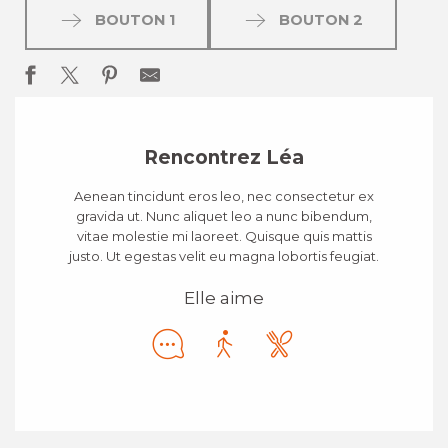
BOUTON 1
BOUTON 2
Rencontrez Léa
Aenean tincidunt eros leo, nec consectetur ex
gravida ut. Nunc aliquet leo a nunc bibendum,
vitae molestie mi laoreet. Quisque quis mattis
justo. Ut egestas velit eu magna lobortis feugiat.
Elle aime