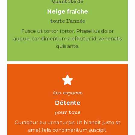
Quantité de
Neige fraiche
toute l'année
Fusce ut tortor tortor. Phasellus dolor
augue, condimentum a efficitur id, venenatis
quis ante.
des espaces
Détente
pour tous
Curabitur eu urna turpis. Ut blandit justo sit
amet felis condimentum suscipit.