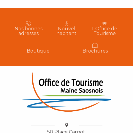
Nos bonnes
Nouvel
L’Office de
adresses
habitant
Tourisme
Boutique
Brochures
50 Place Carnot,