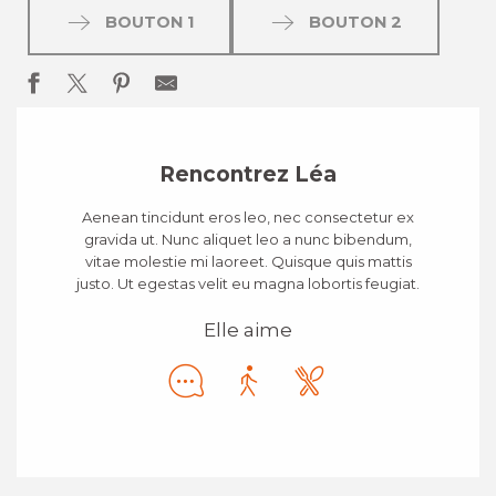
BOUTON 1
BOUTON 2
Rencontrez Léa
Aenean tincidunt eros leo, nec consectetur ex
gravida ut. Nunc aliquet leo a nunc bibendum,
vitae molestie mi laoreet. Quisque quis mattis
justo. Ut egestas velit eu magna lobortis feugiat.
Elle aime