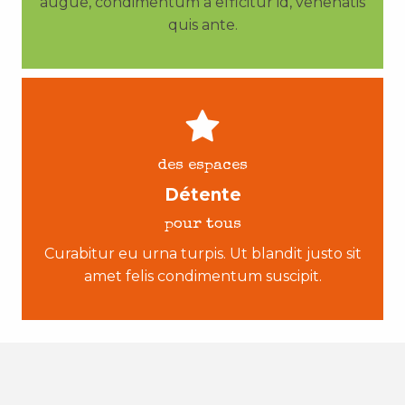
augue, condimentum a efficitur id, venenatis
quis ante.
des espaces
Détente
pour tous
Curabitur eu urna turpis. Ut blandit justo sit
amet felis condimentum suscipit.