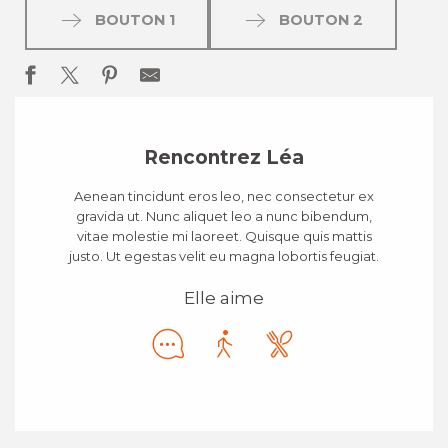
BOUTON 1
BOUTON 2
Rencontrez Léa
Aenean tincidunt eros leo, nec consectetur ex
gravida ut. Nunc aliquet leo a nunc bibendum,
vitae molestie mi laoreet. Quisque quis mattis
justo. Ut egestas velit eu magna lobortis feugiat.
Elle aime