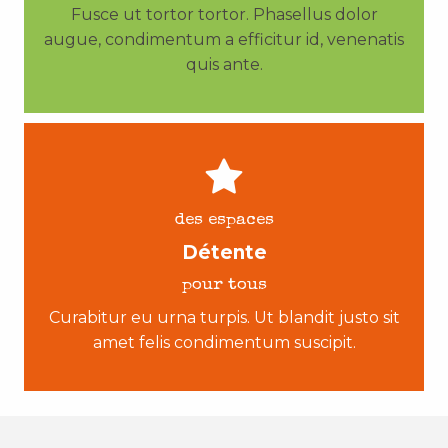
Fusce ut tortor tortor. Phasellus dolor
augue, condimentum a efficitur id, venenatis
quis ante.
des espaces
Détente
pour tous
Curabitur eu urna turpis. Ut blandit justo sit
amet felis condimentum suscipit.