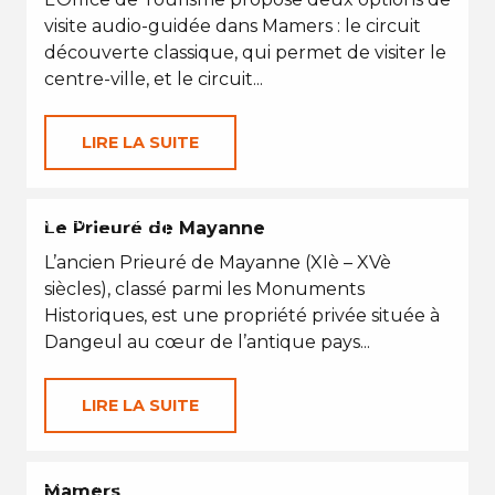
visite audio-guidée dans Mamers : le circuit
découverte classique, qui permet de visiter le
centre-ville, et le circuit...
LIRE LA SUITE
VACANCES D'ÉTÉ
Le Prieuré de Mayanne
L’ancien Prieuré de Mayanne (XIè – XVè
siècles), classé parmi les Monuments
Historiques, est une propriété privée située à
Dangeul au cœur de l’antique pays...
LIRE LA SUITE
EN TOUTES SAISONS
Mamers