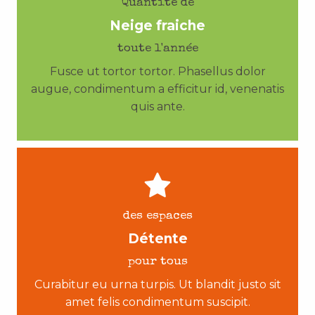
Quantité de
Neige fraiche
toute l'année
Fusce ut tortor tortor. Phasellus dolor
augue, condimentum a efficitur id, venenatis
quis ante.
des espaces
Détente
pour tous
Curabitur eu urna turpis. Ut blandit justo sit
amet felis condimentum suscipit.