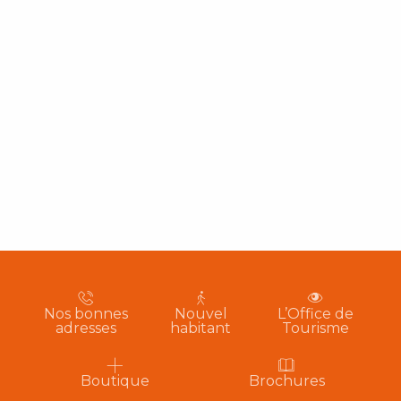
Nos bonnes
Nouvel
L’Office de
adresses
habitant
Tourisme
Boutique
Brochures