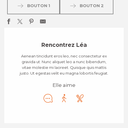
BOUTON 1
BOUTON 2
Rencontrez Léa
Aenean tincidunt eros leo, nec consectetur ex
gravida ut. Nunc aliquet leo a nunc bibendum,
vitae molestie mi laoreet. Quisque quis mattis
justo. Ut egestas velit eu magna lobortis feugiat.
Elle aime