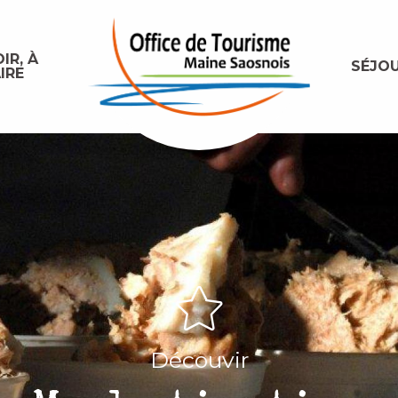
IR, À
SÉJO
IRE
Découvir