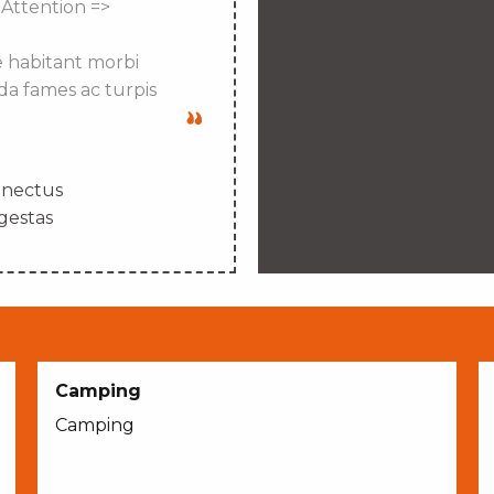
 Attention =>
e habitant morbi
da fames ac turpis
enectus
gestas
Camping
Camping