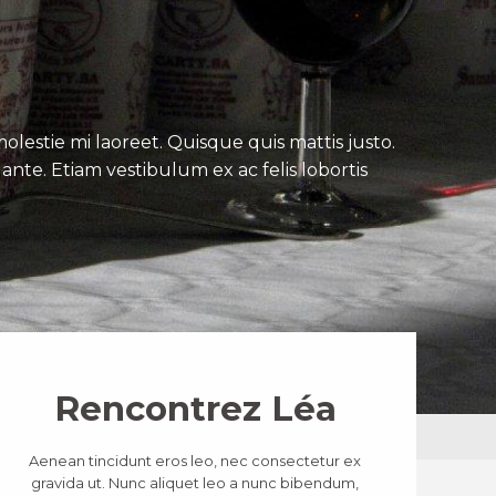
lestie mi laoreet. Quisque quis mattis justo.
ante. Etiam vestibulum ex ac felis lobortis
Rencontrez Léa
Aenean tincidunt eros leo, nec consectetur ex
gravida ut. Nunc aliquet leo a nunc bibendum,