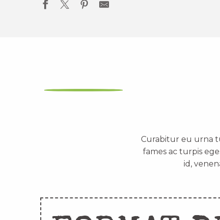
Curabitur eu urna t
fames ac turpis ege
id, venen