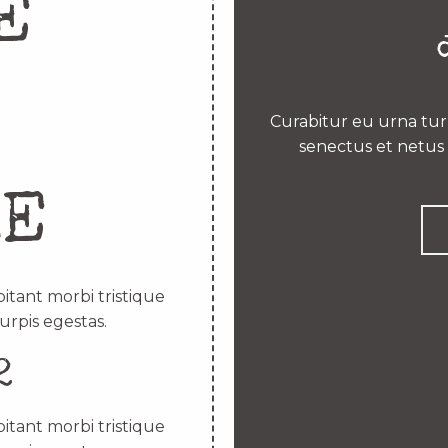
E
Curabitur eu urna turp
senectus et netus 
RE
itant morbi tristique
urpis egestas.
2
itant morbi tristique