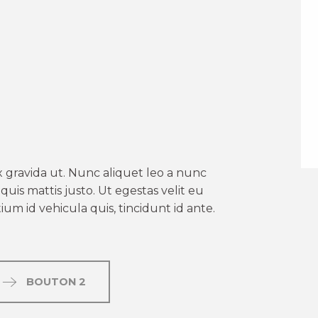
er aux favoris
 gravida ut. Nunc aliquet leo a nunc
uis mattis justo. Ut egestas velit eu
um id vehicula quis, tincidunt id ante.
BOUTON 2