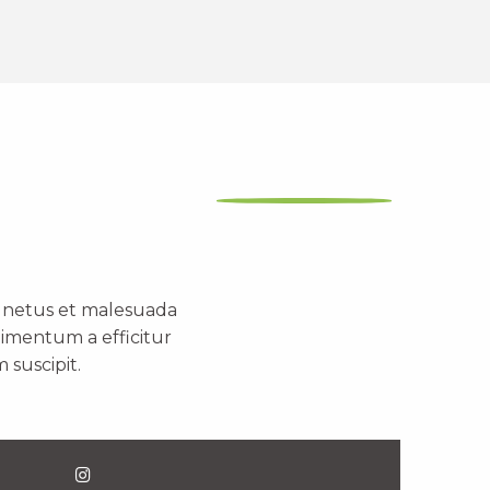
t netus et malesuada
dimentum a efficitur
 suscipit.