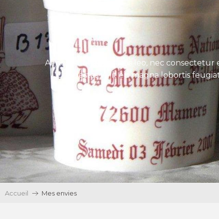
Aenean tincidunt eros leo, nec consectetur e
Ut egestas velit eu magna lobortis feugiat
Accueil
Mes envies