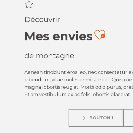
Découvrir
Mes envies
Ajout
de montagne
Aenean tincidunt eros leo, nec consectetur ex
bibendum, vitae molestie mi laoreet. Quisque q
magna lobortis feugiat. Morbi odio purus, preti
Etiam vestibulum ex ac felis lobortis placerat.
BOUTON 1