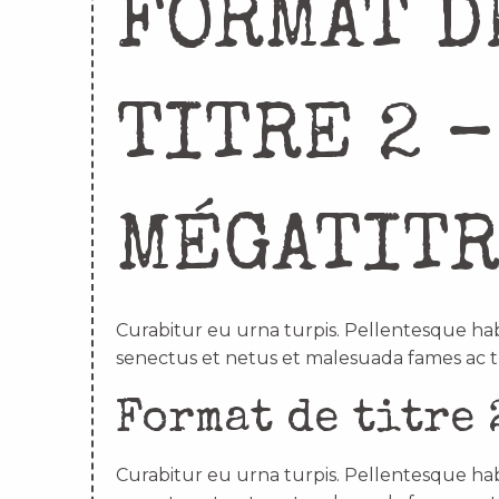
FORMAT D
TITRE 2 –
MÉGATIT
Curabitur eu urna turpis. Pellentesque hab
senectus et netus et malesuada fames ac t
Format de titre 
Curabitur eu urna turpis. Pellentesque hab