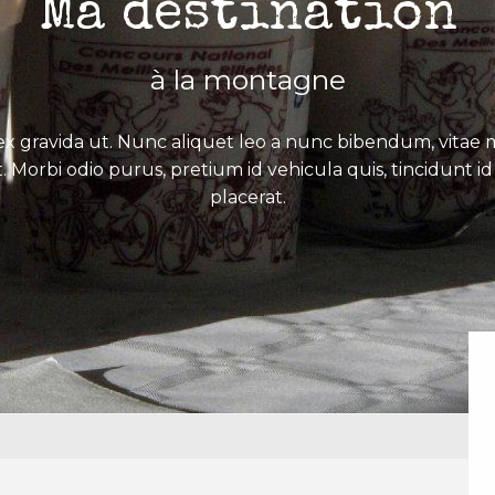
Ma destination
à la montagne
x gravida ut. Nunc aliquet leo a nunc bibendum, vitae mo
. Morbi odio purus, pretium id vehicula quis, tincidunt id 
placerat.