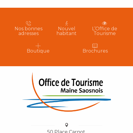
Nos bonnes
Nouvel
L’Office de
adresses
habitant
Tourisme
Boutique
Brochures
50 Place Carnot,