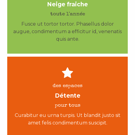
Neige fraiche
toute l'année
Fusce ut tortor tortor. Phasellus dolor
augue, condimentum a efficitur id, venenatis
quis ante.
des espaces
Détente
pour tous
Curabitur eu urna turpis. Ut blandit justo sit
amet felis condimentum suscipit.