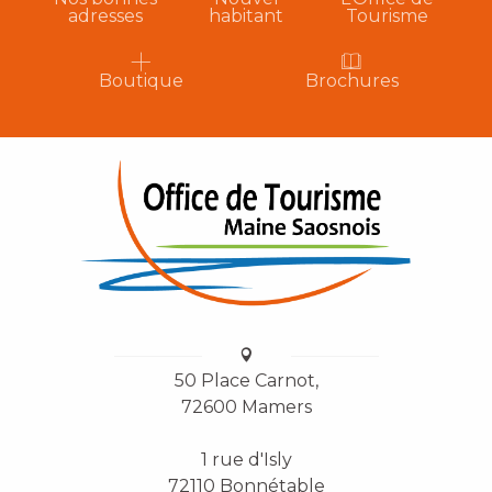
adresses
habitant
Tourisme
Boutique
Brochures
50 Place Carnot,
72600 Mamers
1 rue d'Isly
72110 Bonnétable