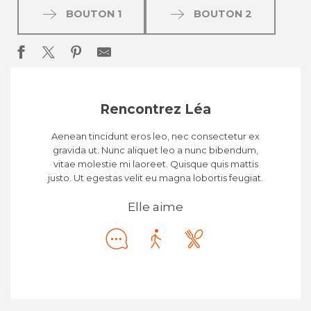
BOUTON 1
BOUTON 2
Rencontrez Léa
Aenean tincidunt eros leo, nec consectetur ex
gravida ut. Nunc aliquet leo a nunc bibendum,
vitae molestie mi laoreet. Quisque quis mattis
justo. Ut egestas velit eu magna lobortis feugiat.
Elle aime