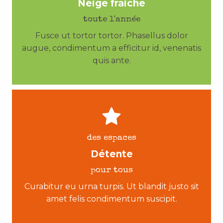
Neige fraiche
toute l'année
Fusce ut tortor tortor. Phasellus dolor
augue, condimentum a efficitur id, venenatis
quis ante.
des espaces
Détente
pour tous
Curabitur eu urna turpis. Ut blandit justo sit
amet felis condimentum suscipit.