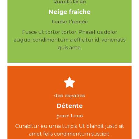
Quantité de
Neige fraiche
toute l'année
Fusce ut tortor tortor. Phasellus dolor
augue, condimentum a efficitur id, venenatis
quis ante.
des espaces
Détente
pour tous
Curabitur eu urna turpis. Ut blandit justo sit
amet felis condimentum suscipit.