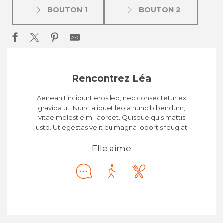
BOUTON 1
BOUTON 2
Rencontrez Léa
Aenean tincidunt eros leo, nec consectetur ex
gravida ut. Nunc aliquet leo a nunc bibendum,
vitae molestie mi laoreet. Quisque quis mattis
justo. Ut egestas velit eu magna lobortis feugiat.
Elle aime