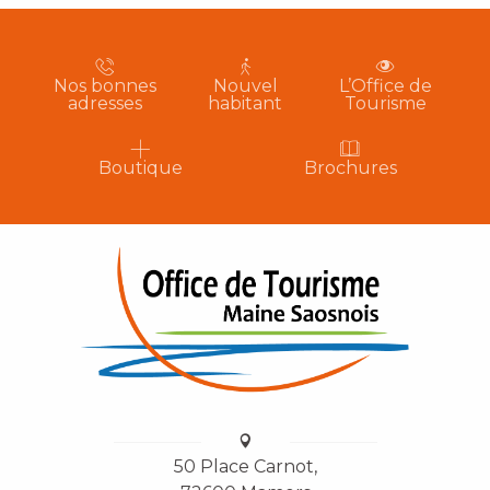
Nos bonnes
Nouvel
L’Office de
adresses
habitant
Tourisme
Boutique
Brochures
50 Place Carnot,