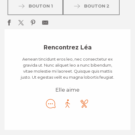
BOUTON 1
BOUTON 2
Rencontrez Léa
Aenean tincidunt eros leo, nec consectetur ex
gravida ut. Nunc aliquet leo a nunc bibendum,
vitae molestie mi laoreet. Quisque quis mattis
justo. Ut egestas velit eu magna lobortis feugiat.
Elle aime