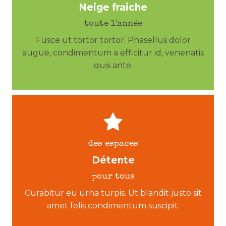
Neige fraiche
toute l'année
Fusce ut tortor tortor. Phasellus dolor
augue, condimentum a efficitur id, venenatis
quis ante.
des espaces
Détente
pour tous
Curabitur eu urna turpis. Ut blandit justo sit
amet felis condimentum suscipit.