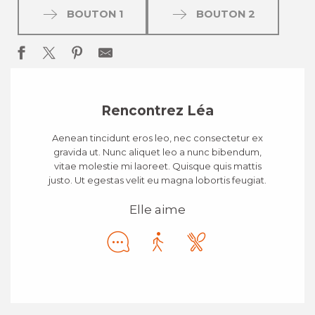
BOUTON 1
BOUTON 2
Rencontrez Léa
Aenean tincidunt eros leo, nec consectetur ex
gravida ut. Nunc aliquet leo a nunc bibendum,
vitae molestie mi laoreet. Quisque quis mattis
justo. Ut egestas velit eu magna lobortis feugiat.
Elle aime