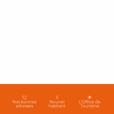
Nos bonnes
Nouvel
L’Office de
adresses
habitant
Tourisme