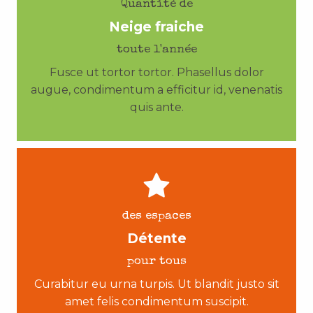
Quantité de
Neige fraiche
toute l'année
Fusce ut tortor tortor. Phasellus dolor
augue, condimentum a efficitur id, venenatis
quis ante.
des espaces
Détente
pour tous
Curabitur eu urna turpis. Ut blandit justo sit
amet felis condimentum suscipit.