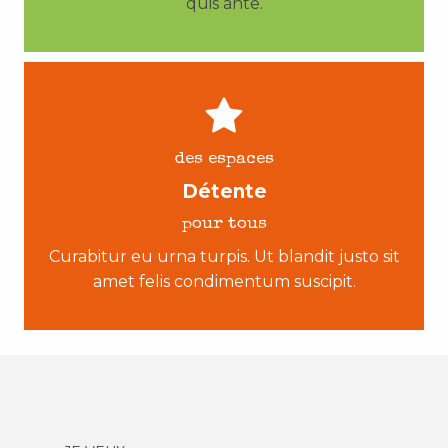
quis ante.
des espaces
Détente
pour tous
Curabitur eu urna turpis. Ut blandit justo sit
amet felis condimentum suscipit.