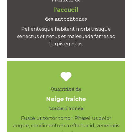
Profitez de
l'accueil
des autochtones
Pellentesque habitant morbi tristique
senectus et netus et malesuada fames ac
turpis egestas.
Quantité de
Neige fraiche
toute l'année
Fusce ut tortor tortor. Phasellus dolor
augue, condimentum a efficitur id, venenatis