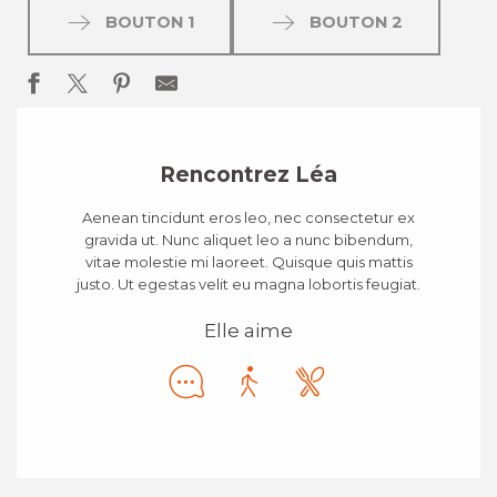
BOUTON 1
BOUTON 2
Rencontrez Léa
Aenean tincidunt eros leo, nec consectetur ex
gravida ut. Nunc aliquet leo a nunc bibendum,
vitae molestie mi laoreet. Quisque quis mattis
justo. Ut egestas velit eu magna lobortis feugiat.
Elle aime