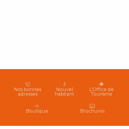
Nos bonnes
Nouvel
L’Office de
adresses
habitant
Tourisme
Boutique
Brochures