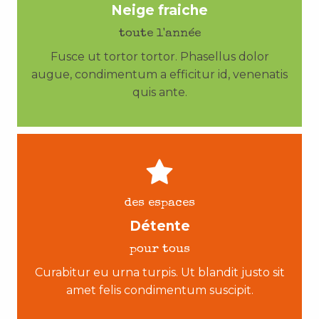
Neige fraiche
toute l'année
Fusce ut tortor tortor. Phasellus dolor
augue, condimentum a efficitur id, venenatis
quis ante.
des espaces
Détente
pour tous
Curabitur eu urna turpis. Ut blandit justo sit
amet felis condimentum suscipit.