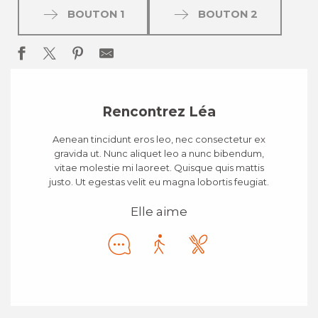
BOUTON 1
BOUTON 2
Rencontrez Léa
Aenean tincidunt eros leo, nec consectetur ex
gravida ut. Nunc aliquet leo a nunc bibendum,
vitae molestie mi laoreet. Quisque quis mattis
justo. Ut egestas velit eu magna lobortis feugiat.
Elle aime