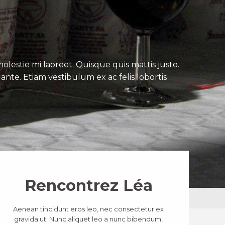
lestie mi laoreet. Quisque quis mattis justo.
ante. Etiam vestibulum ex ac felis lobortis
Rencontrez Léa
Aenean tincidunt eros leo, nec consectetur ex
gravida ut. Nunc aliquet leo a nunc bibendum,