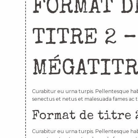
FORMAT D
TITRE 2 –
MÉGATIT
Curabitur eu urna turpis. Pellentesque hab
senectus et netus et malesuada fames ac t
Format de titre 
Curabitur eu urna turpis. Pellentesque hab