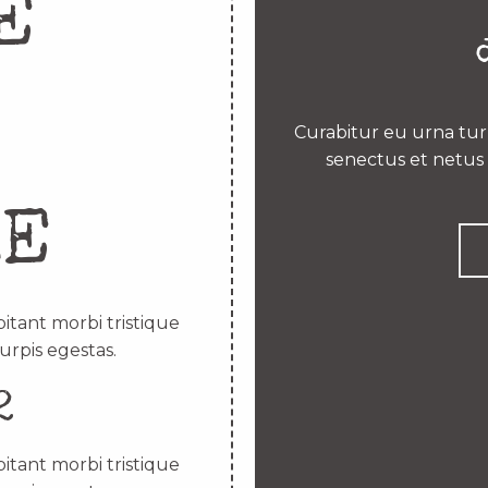
E
Curabitur eu urna turp
senectus et netus 
RE
itant morbi tristique
urpis egestas.
2
itant morbi tristique