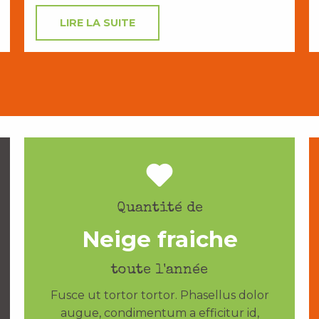
LIRE LA SUITE
Quantité de
Neige fraiche
toute l'année
Fusce ut tortor tortor. Phasellus dolor
augue, condimentum a efficitur id,