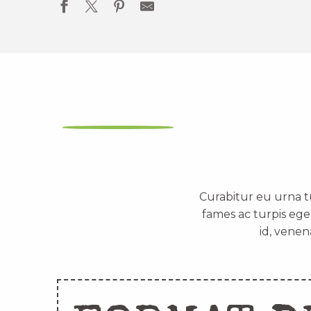
Curabitur eu urna t
fames ac turpis ege
id, venen