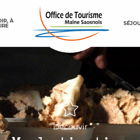
IR, À
SÉJO
IRE
Découvir