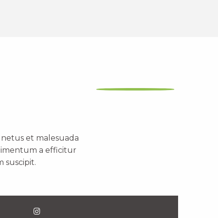
t netus et malesuada
dimentum a efficitur
 suscipit.