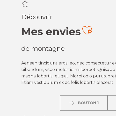
Découvrir
Mes envies
Ajout
de montagne
Aenean tincidunt eros leo, nec consectetur ex
bibendum, vitae molestie mi laoreet. Quisque q
magna lobortis feugiat. Morbi odio purus, preti
Etiam vestibulum ex ac felis lobortis placerat.
BOUTON 1