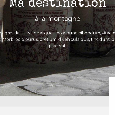
Ma destination
à la montagne
x gravida ut. Nunc aliquet leo a nunc bibendum, vitae mo
. Morbi odio purus, pretium id vehicula quis, tincidunt id 
placerat.