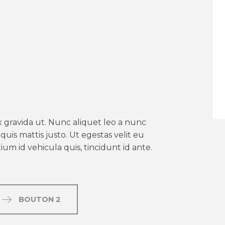
er aux favoris
 gravida ut. Nunc aliquet leo a nunc
uis mattis justo. Ut egestas velit eu
um id vehicula quis, tincidunt id ante.
BOUTON 2