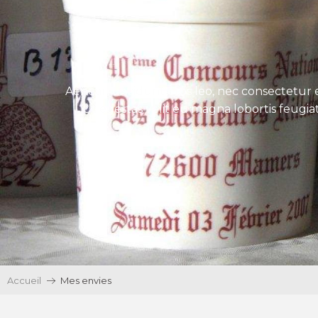
Aenean tincidunt eros leo, nec consectetur e
Ut egestas velit eu magna lobortis feugiat
Accueil
Mes envies