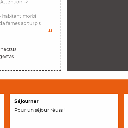
 Attention =>
e habitant morbi
da fames ac turpis
enectus
gestas
Séjourner
Pour un séjour réussi !