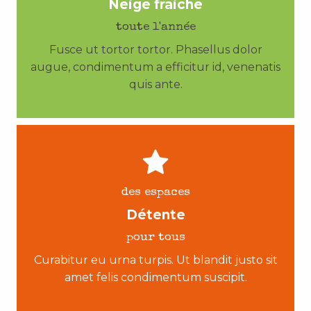
Neige fraiche
toute l'année
Fusce ut tortor tortor. Phasellus dolor
augue, condimentum a efficitur id, venenatis
quis ante.
des espaces
Détente
pour tous
Curabitur eu urna turpis. Ut blandit justo sit
amet felis condimentum suscipit.