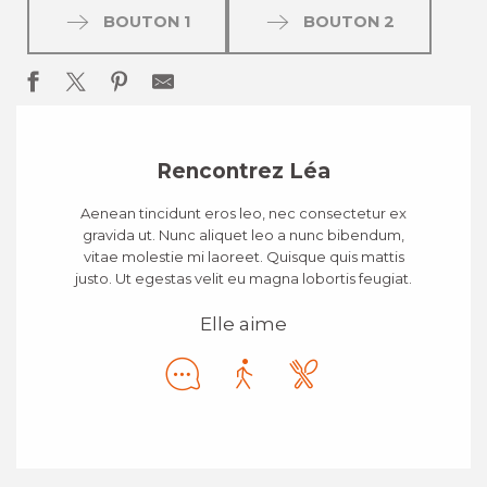
BOUTON 1
BOUTON 2
Rencontrez Léa
Aenean tincidunt eros leo, nec consectetur ex
gravida ut. Nunc aliquet leo a nunc bibendum,
vitae molestie mi laoreet. Quisque quis mattis
justo. Ut egestas velit eu magna lobortis feugiat.
Elle aime