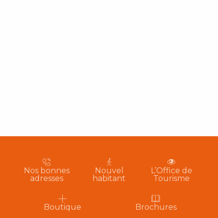
Nos bonnes
Nouvel
L’Office de
adresses
habitant
Tourisme
Boutique
Brochures