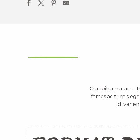
Curabitur eu urna t
fames ac turpis ege
id, venen