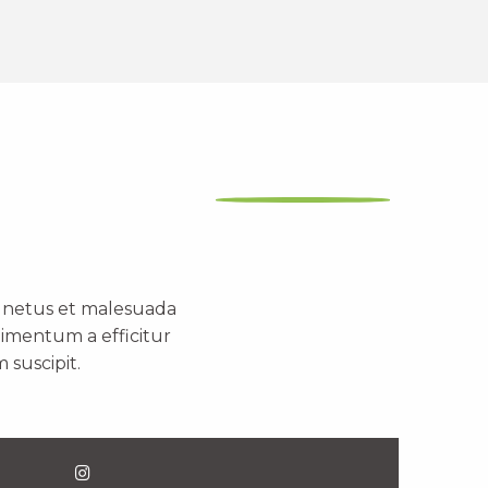
t netus et malesuada
dimentum a efficitur
 suscipit.