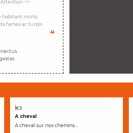
 Attention =>
e habitant morbi
da fames ac turpis
enectus
gestas
A cheval
A cheval sur nos chemins…