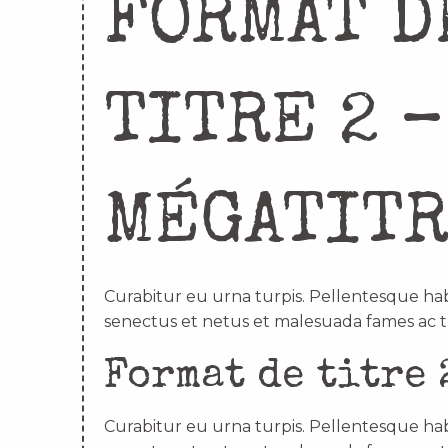
FORMAT D
TITRE 2 –
MÉGATIT
Curabitur eu urna turpis. Pellentesque hab
senectus et netus et malesuada fames ac t
Format de titre 
Curabitur eu urna turpis. Pellentesque hab