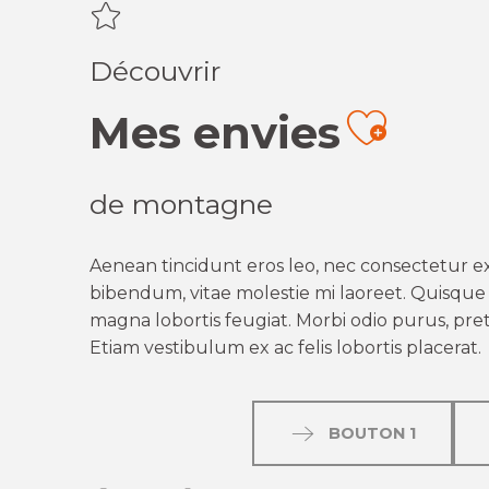
Découvrir
Mes envies
Ajout
de montagne
Aenean tincidunt eros leo, nec consectetur ex
bibendum, vitae molestie mi laoreet. Quisque q
magna lobortis feugiat. Morbi odio purus, preti
Etiam vestibulum ex ac felis lobortis placerat.
BOUTON 1