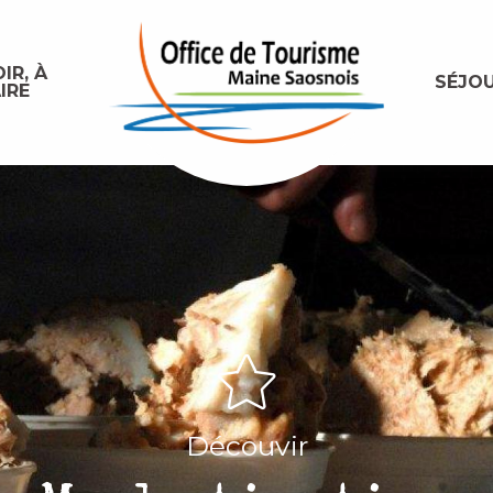
IR, À
SÉJO
IRE
Découvir