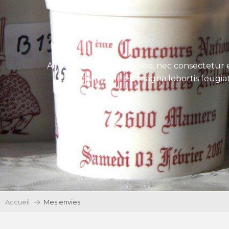
Aenean tincidunt eros leo, nec consectetur e
Ut egestas velit eu magna lobortis feugiat
Accueil
Mes envies