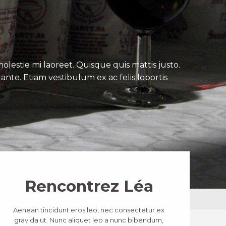
lestie mi laoreet. Quisque quis mattis justo.
ante. Etiam vestibulum ex ac felis lobortis
Rencontrez Léa
Aenean tincidunt eros leo, nec consectetur ex
gravida ut. Nunc aliquet leo a nunc bibendum,