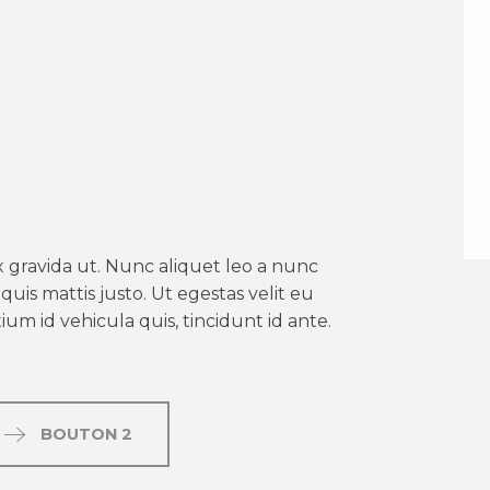
er aux favoris
 gravida ut. Nunc aliquet leo a nunc
uis mattis justo. Ut egestas velit eu
um id vehicula quis, tincidunt id ante.
BOUTON 2