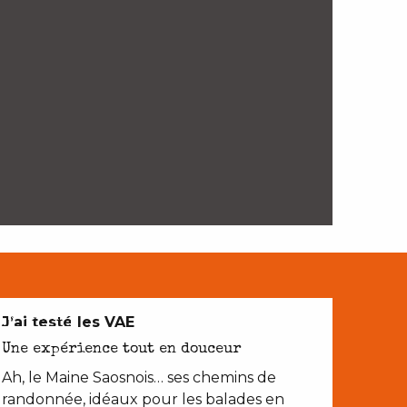
EN COUPLE
J’ai testé les VAE
Une expérience tout en douceur
Ah, le Maine Saosnois… ses chemins de
randonnée, idéaux pour les balades en