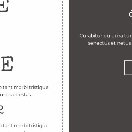
E
Curabitur eu urna turp
senectus et netus 
RE
itant morbi tristique
urpis egestas.
2
itant morbi tristique