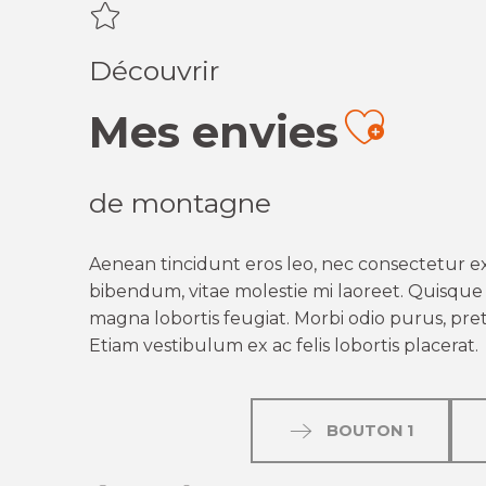
Découvrir
Mes envies
Ajout
de montagne
Aenean tincidunt eros leo, nec consectetur ex
bibendum, vitae molestie mi laoreet. Quisque q
magna lobortis feugiat. Morbi odio purus, preti
Etiam vestibulum ex ac felis lobortis placerat.
BOUTON 1