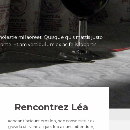
lestie mi laoreet. Quisque quis mattis justo.
ante. Etiam vestibulum ex ac felis lobortis
Rencontrez Léa
Aenean tincidunt eros leo, nec consectetur ex
gravida ut. Nunc aliquet leo a nunc bibendum,