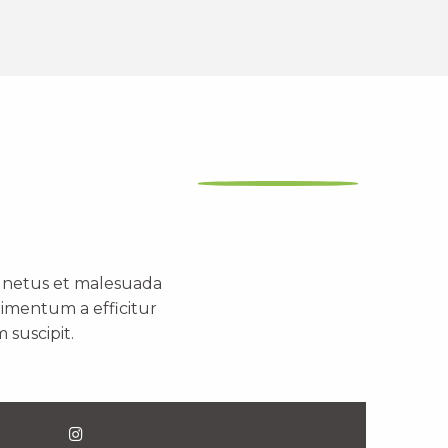
t netus et malesuada
dimentum a efficitur
 suscipit.