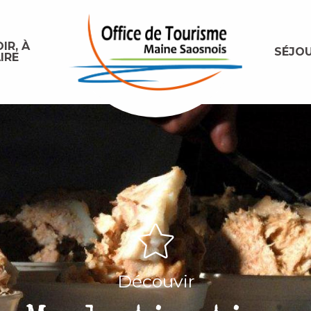
IR, À
SÉJO
IRE
Découvir