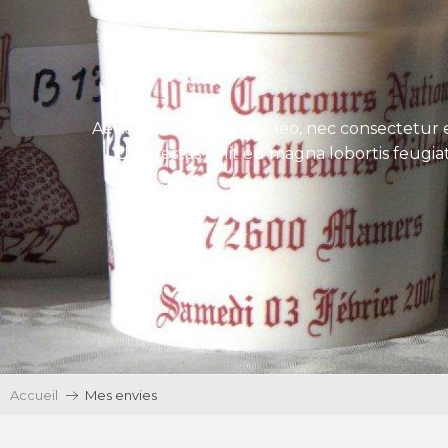
Aenean tincidunt eros leo, nec consectetur e
Ut egestas velit eu magna lobortis feugiat
Accueil
Mes envies