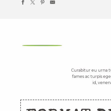
Curabitur eu urna t
fames ac turpis ege
id, venen