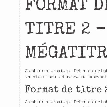
FORMAT D
TITRE 2 –
MÉGATIT
Curabitur eu urna turpis. Pellentesque hab
senectus et netus et malesuada fames ac t
Format de titre 
Curabitur eu urna turpis. Pellentesque hab