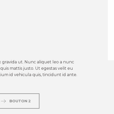
er aux favoris
 gravida ut. Nunc aliquet leo a nunc
uis mattis justo. Ut egestas velit eu
um id vehicula quis, tincidunt id ante.
BOUTON 2