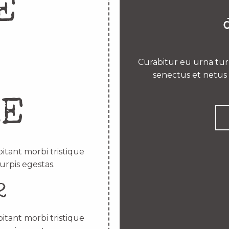
E
Curabitur eu urna turp
senectus et netus 
RE
itant morbi tristique
urpis egestas.
2
itant morbi tristique