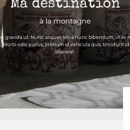
Ma destination
à la montagne
x gravida ut. Nunc aliquet leo a nunc bibendum, vitae mo
. Morbi odio purus, pretium id vehicula quis, tincidunt id 
placerat.