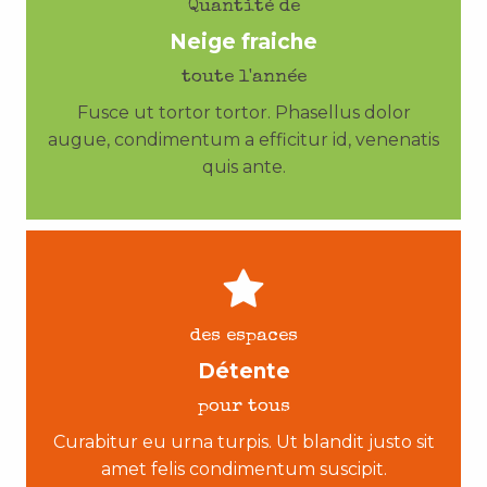
Quantité de
Neige fraiche
toute l'année
Fusce ut tortor tortor. Phasellus dolor
augue, condimentum a efficitur id, venenatis
quis ante.
des espaces
Détente
pour tous
Curabitur eu urna turpis. Ut blandit justo sit
amet felis condimentum suscipit.