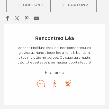
BOUTON 1
BOUTON 2
Rencontrez Léa
Aenean tincidunt eros leo, nec consectetur ex
gravida ut. Nunc aliquet leo a nunc bibendum,
vitae molestie mi laoreet. Quisque quis mattis
justo. Ut egestas velit eu magna lobortis feugiat.
Elle aime