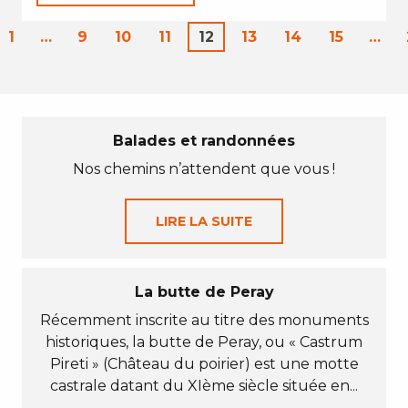
1
…
9
10
11
12
13
14
15
…
Balades et randonnées
Nos chemins n’attendent que vous !
LIRE LA SUITE
La butte de Peray
Récemment inscrite au titre des monuments
historiques, la butte de Peray, ou « Castrum
Pireti » (Château du poirier) est une motte
castrale datant du XIème siècle située en...