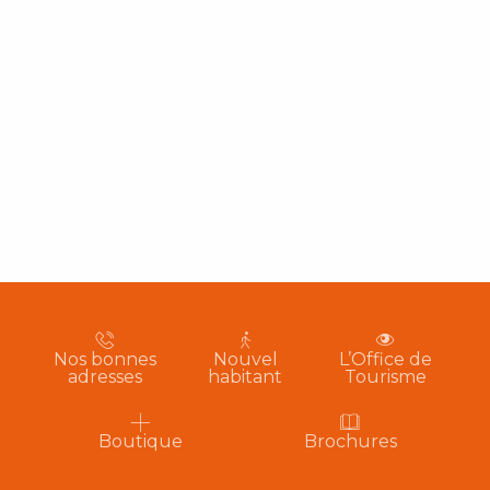
Nos bonnes
Nouvel
L’Office de
adresses
habitant
Tourisme
Boutique
Brochures