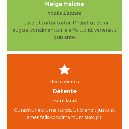
Neige fraiche
toute l'année
Fusce ut tortor tortor. Phasellus dolor
augue, condimentum a efficitur id, venenatis
quis ante.
des espaces
Détente
pour tous
Curabitur eu urna turpis. Ut blandit justo sit
amet felis condimentum suscipit.