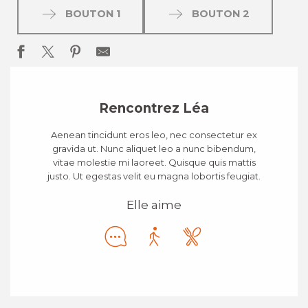
BOUTON 1
BOUTON 2
Rencontrez Léa
Aenean tincidunt eros leo, nec consectetur ex
gravida ut. Nunc aliquet leo a nunc bibendum,
vitae molestie mi laoreet. Quisque quis mattis
justo. Ut egestas velit eu magna lobortis feugiat.
Elle aime