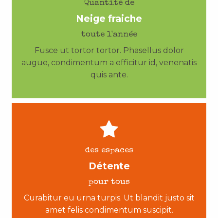
Quantité de
Neige fraiche
toute l'année
Fusce ut tortor tortor. Phasellus dolor
augue, condimentum a efficitur id, venenatis
quis ante.
des espaces
Détente
pour tous
Curabitur eu urna turpis. Ut blandit justo sit
amet felis condimentum suscipit.