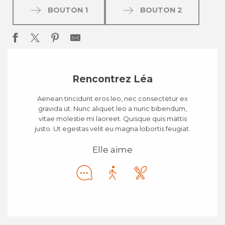
BOUTON 1
BOUTON 2
Rencontrez Léa
Aenean tincidunt eros leo, nec consectetur ex
gravida ut. Nunc aliquet leo a nunc bibendum,
vitae molestie mi laoreet. Quisque quis mattis
justo. Ut egestas velit eu magna lobortis feugiat.
Elle aime