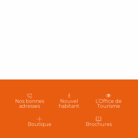
Nos bonnes
Nouvel
L’Office de
adresses
habitant
Tourisme
Boutique
Brochures