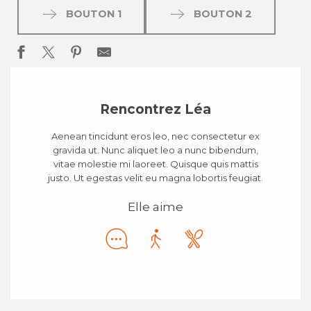
BOUTON 1
BOUTON 2
Rencontrez Léa
Aenean tincidunt eros leo, nec consectetur ex
gravida ut. Nunc aliquet leo a nunc bibendum,
vitae molestie mi laoreet. Quisque quis mattis
justo. Ut egestas velit eu magna lobortis feugiat.
Elle aime