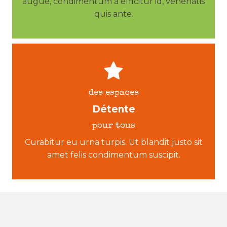
augue, condimentum a efficitur id, venenatis
quis ante.
des espaces
Détente
pour tous
Curabitur eu urna turpis. Ut blandit justo sit
amet felis condimentum suscipit.