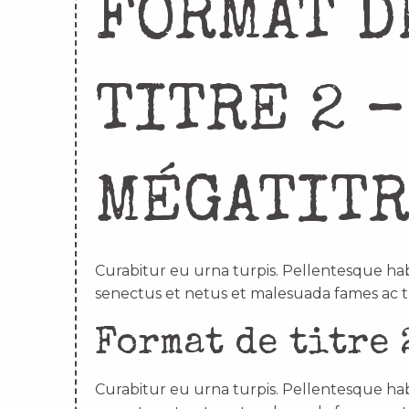
FORMAT D
TITRE 2 –
MÉGATIT
Curabitur eu urna turpis. Pellentesque hab
senectus et netus et malesuada fames ac t
Format de titre 
Curabitur eu urna turpis. Pellentesque hab