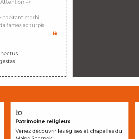
 Attention =>
e habitant morbi
da fames ac turpis
enectus
gestas
Patrimoine religieux
Venez découvrir les églises et chapelles du
Maine Saosnois !