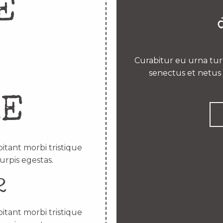
E
Curabitur eu urna turp
senectus et netus 
RE
itant morbi tristique
urpis egestas.
2
itant morbi tristique