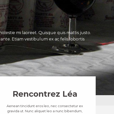
lestie mi laoreet. Quisque quis mattis justo.
ante. Etiam vestibulum ex ac felis lobortis
Rencontrez Léa
Aenean tincidunt eros leo, nec consectetur ex
gravida ut. Nunc aliquet leo a nunc bibendum,