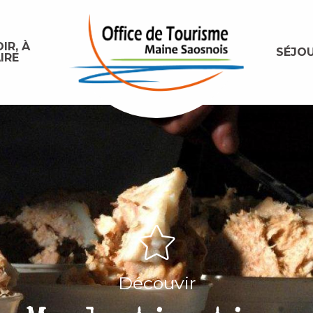
IR, À
SÉJO
IRE
Découvir