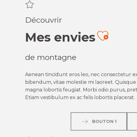
Découvrir
Mes envies
Ajout
de montagne
Aenean tincidunt eros leo, nec consectetur ex
bibendum, vitae molestie mi laoreet. Quisque q
magna lobortis feugiat. Morbi odio purus, preti
Etiam vestibulum ex ac felis lobortis placerat.
BOUTON 1