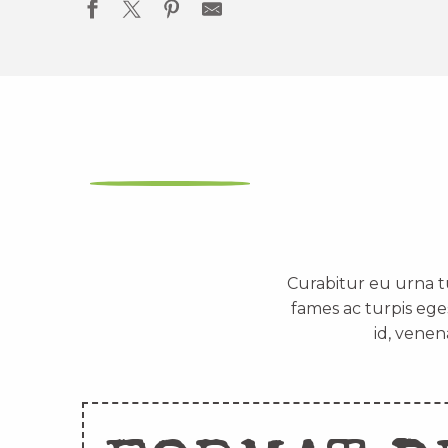
Curabitur eu urna t
fames ac turpis ege
id, venen