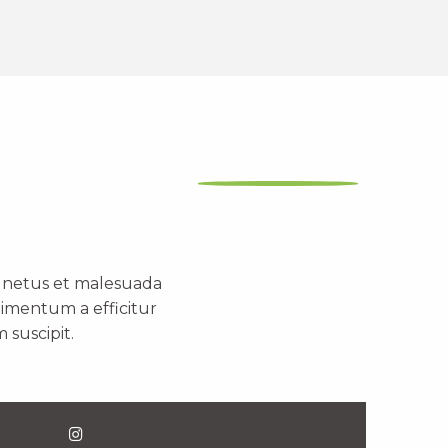
t netus et malesuada
dimentum a efficitur
 suscipit.