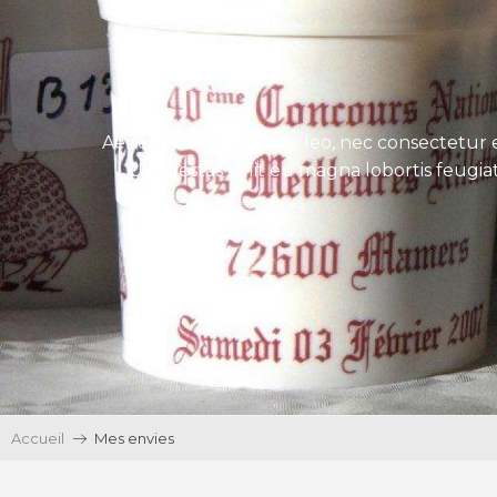
Aenean tincidunt eros leo, nec consectetur e
Ut egestas velit eu magna lobortis feugiat
Accueil
Mes envies