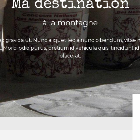
Ma destination
à la montagne
x gravida ut. Nunc aliquet leo a nunc bibendum, vitae mo
. Morbi odio purus, pretium id vehicula quis, tincidunt id 
placerat.