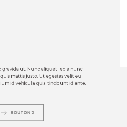
er aux favoris
 gravida ut. Nunc aliquet leo a nunc
uis mattis justo. Ut egestas velit eu
um id vehicula quis, tincidunt id ante.
BOUTON 2