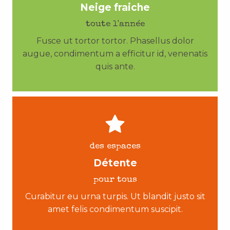
Neige fraiche
toute l'année
Fusce ut tortor tortor. Phasellus dolor
augue, condimentum a efficitur id, venenatis
quis ante.
des espaces
Détente
pour tous
Curabitur eu urna turpis. Ut blandit justo sit
amet felis condimentum suscipit.