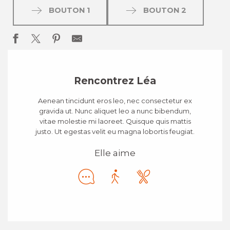
BOUTON 1
BOUTON 2
Rencontrez Léa
Aenean tincidunt eros leo, nec consectetur ex
gravida ut. Nunc aliquet leo a nunc bibendum,
vitae molestie mi laoreet. Quisque quis mattis
justo. Ut egestas velit eu magna lobortis feugiat.
Elle aime