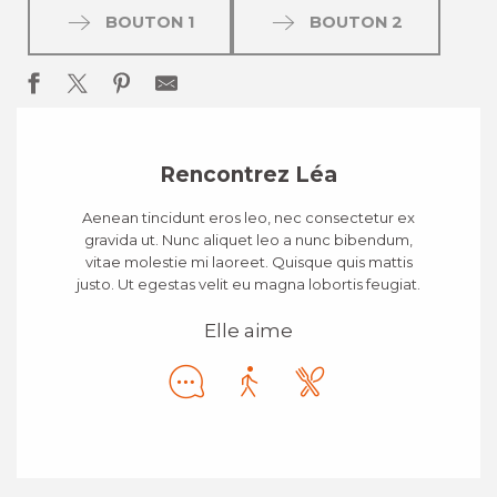
BOUTON 1
BOUTON 2
Rencontrez Léa
Aenean tincidunt eros leo, nec consectetur ex
gravida ut. Nunc aliquet leo a nunc bibendum,
vitae molestie mi laoreet. Quisque quis mattis
justo. Ut egestas velit eu magna lobortis feugiat.
Elle aime