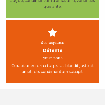
augue, condimentum a efficitur id, venenatis
quis ante.
des espaces
Détente
pour tous
Curabitur eu urna turpis. Ut blandit justo sit
amet felis condimentum suscipit.