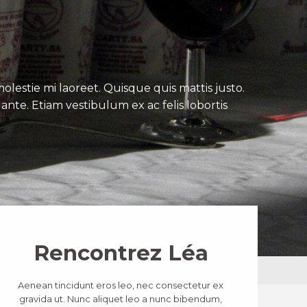
lestie mi laoreet. Quisque quis mattis justo.
ante. Etiam vestibulum ex ac felis lobortis
Rencontrez Léa
Aenean tincidunt eros leo, nec consectetur ex
gravida ut. Nunc aliquet leo a nunc bibendum,