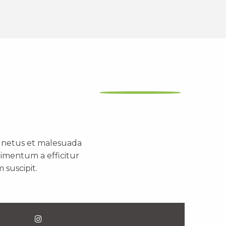
t netus et malesuada
dimentum a efficitur
 suscipit.