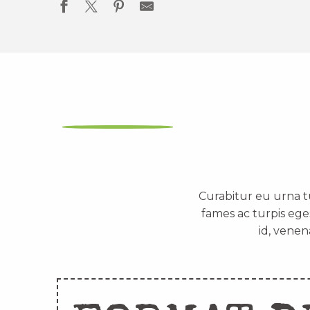
Curabitur eu urna t
fames ac turpis ege
id, venen