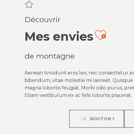
Découvrir
Mes envies
Ajout
de montagne
Aenean tincidunt eros leo, nec consectetur ex
bibendum, vitae molestie mi laoreet. Quisque q
magna lobortis feugiat. Morbi odio purus, preti
Etiam vestibulum ex ac felis lobortis placerat.
BOUTON 1