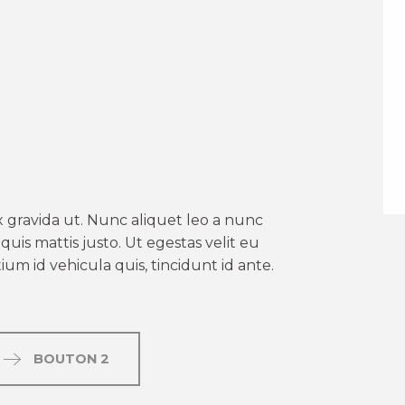
er aux favoris
 gravida ut. Nunc aliquet leo a nunc
uis mattis justo. Ut egestas velit eu
um id vehicula quis, tincidunt id ante.
BOUTON 2