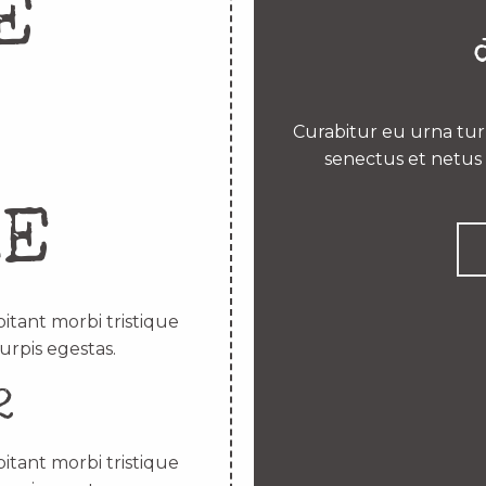
E
Curabitur eu urna turp
senectus et netus 
RE
itant morbi tristique
urpis egestas.
2
itant morbi tristique