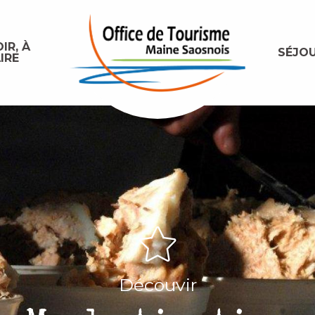
IR, À
SÉJO
IRE
Découvir