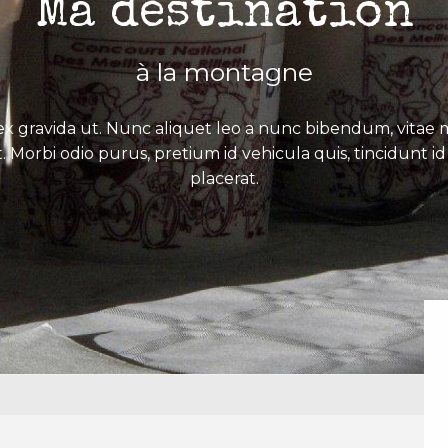
Ma destination
à la montagne
x gravida ut. Nunc aliquet leo a nunc bibendum, vitae mo
. Morbi odio purus, pretium id vehicula quis, tincidunt id 
placerat.