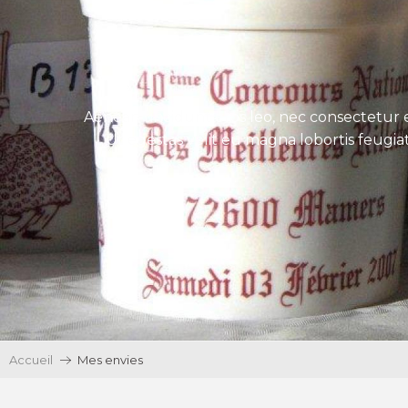
Aenean tincidunt eros leo, nec consectetur e
Ut egestas velit eu magna lobortis feugiat
Accueil
Mes envies