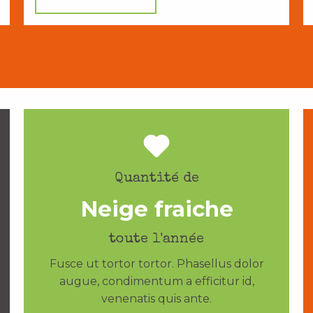
Quantité de
Neige fraiche
toute l'année
Fusce ut tortor tortor. Phasellus dolor
augue, condimentum a efficitur id,
venenatis quis ante.