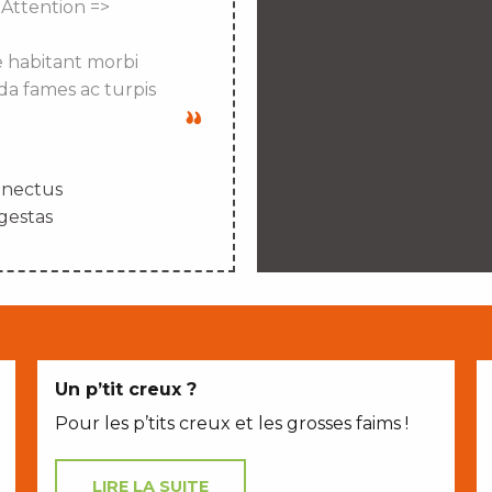
 Attention =>
e habitant morbi
da fames ac turpis
enectus
gestas
Un p’tit creux ?
Pour les p’tits creux et les grosses faims !
LIRE LA SUITE