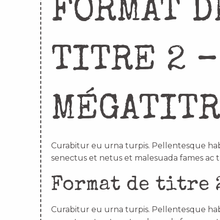
FORMAT D
TITRE 2 –
MÉGATIT
Curabitur eu urna turpis. Pellentesque hab
senectus et netus et malesuada fames ac t
Format de titre 
Curabitur eu urna turpis. Pellentesque hab