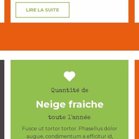
LIRE LA SUITE
Quantité de
Neige fraiche
toute l'année
Fusce ut tortor tortor. Phasellus dolor
augue, condimentum a efficitur id,