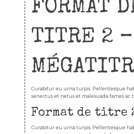
FORMAT D
TITRE 2 –
MÉGATIT
Curabitur eu urna turpis. Pellentesque hab
senectus et netus et malesuada fames ac t
Format de titre 
Curabitur eu urna turpis. Pellentesque hab