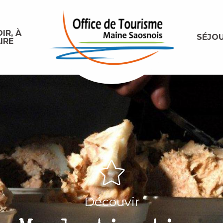
IR, À
SÉJO
IRE
Découvir