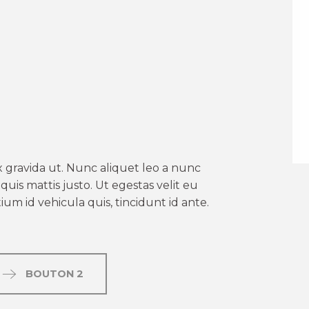
er aux favoris
 gravida ut. Nunc aliquet leo a nunc
uis mattis justo. Ut egestas velit eu
um id vehicula quis, tincidunt id ante.
BOUTON 2