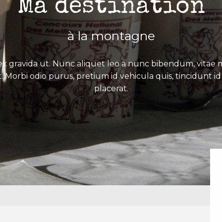
Ma destination
à la montagne
x gravida ut. Nunc aliquet leo a nunc bibendum, vitae mo
. Morbi odio purus, pretium id vehicula quis, tincidunt id 
placerat.