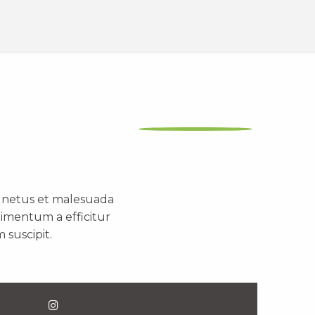
t netus et malesuada
dimentum a efficitur
 suscipit.