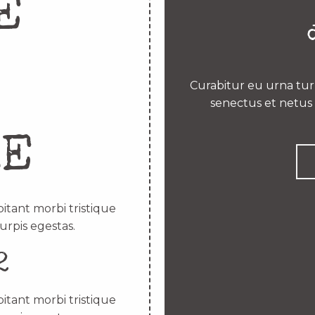
E
Curabitur eu urna turp
senectus et netus 
RE
itant morbi tristique
urpis egestas.
2
itant morbi tristique