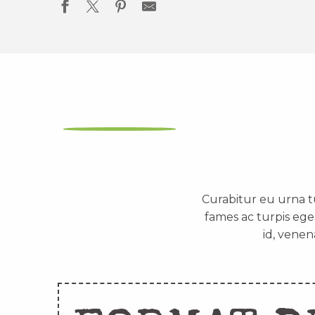
Curabitur eu urna t
fames ac turpis ege
id, venen