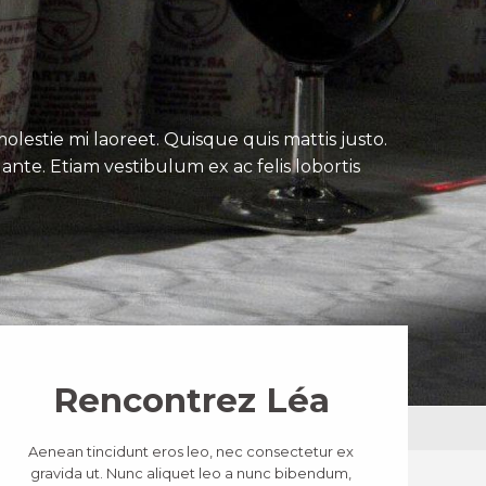
lestie mi laoreet. Quisque quis mattis justo.
ante. Etiam vestibulum ex ac felis lobortis
Rencontrez Léa
Aenean tincidunt eros leo, nec consectetur ex
gravida ut. Nunc aliquet leo a nunc bibendum,