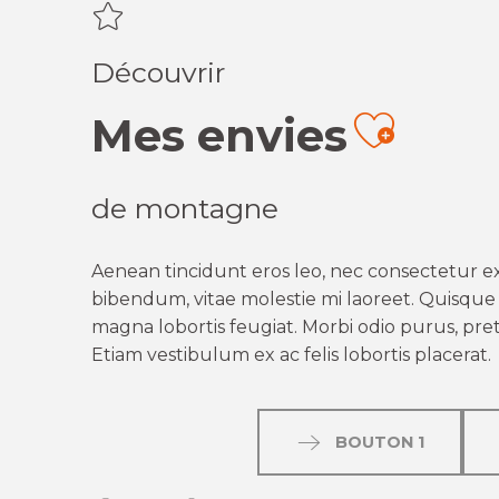
Découvrir
Mes envies
Ajout
de montagne
Aenean tincidunt eros leo, nec consectetur ex
bibendum, vitae molestie mi laoreet. Quisque q
magna lobortis feugiat. Morbi odio purus, preti
Etiam vestibulum ex ac felis lobortis placerat.
BOUTON 1