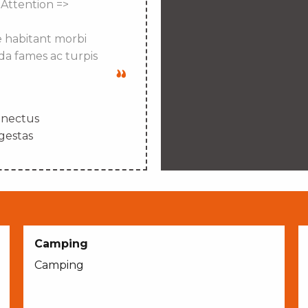
 Attention =>
e habitant morbi
da fames ac turpis
enectus
gestas
Camping
Camping