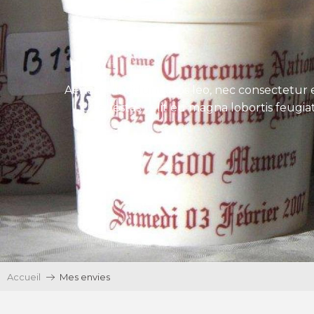
Aenean tincidunt eros leo, nec consectetur e
Ut egestas velit eu magna lobortis feugiat
Accueil
Mes envies