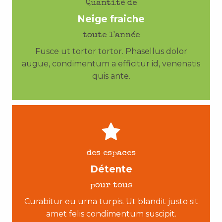
Quantité de
Neige fraiche
toute l'année
Fusce ut tortor tortor. Phasellus dolor
augue, condimentum a efficitur id, venenatis
quis ante.
des espaces
Détente
pour tous
Curabitur eu urna turpis. Ut blandit justo sit
amet felis condimentum suscipit.