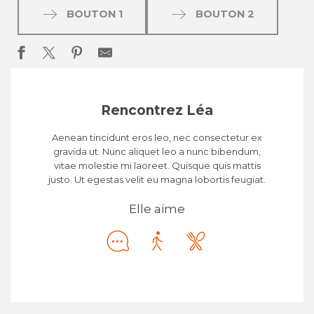
BOUTON 1
BOUTON 2
Rencontrez Léa
Aenean tincidunt eros leo, nec consectetur ex
gravida ut. Nunc aliquet leo a nunc bibendum,
vitae molestie mi laoreet. Quisque quis mattis
justo. Ut egestas velit eu magna lobortis feugiat.
Elle aime