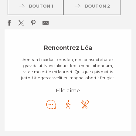
BOUTON 1
BOUTON 2
Rencontrez Léa
Aenean tincidunt eros leo, nec consectetur ex
gravida ut. Nunc aliquet leo a nunc bibendum,
vitae molestie mi laoreet. Quisque quis mattis
justo. Ut egestas velit eu magna lobortis feugiat.
Elle aime