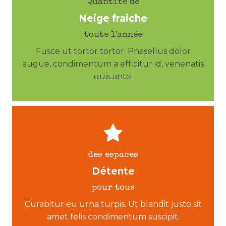
Quantité de
Neige fraiche
toute l'année
Fusce ut tortor tortor. Phasellus dolor
augue, condimentum a efficitur id, venenatis
quis ante.
des espaces
Détente
pour tous
Curabitur eu urna turpis. Ut blandit justo sit
amet felis condimentum suscipit.