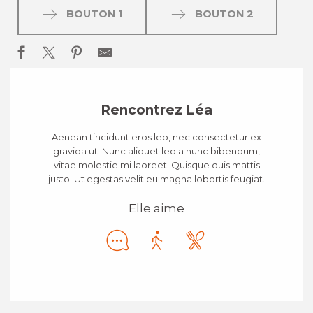
BOUTON 1
BOUTON 2
Rencontrez Léa
Aenean tincidunt eros leo, nec consectetur ex
gravida ut. Nunc aliquet leo a nunc bibendum,
vitae molestie mi laoreet. Quisque quis mattis
justo. Ut egestas velit eu magna lobortis feugiat.
Elle aime