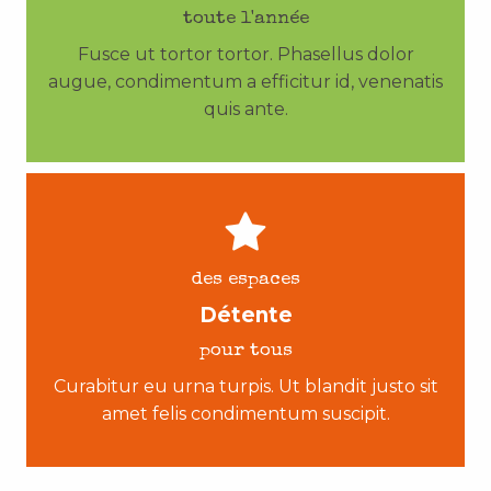
toute l'année
Fusce ut tortor tortor. Phasellus dolor
augue, condimentum a efficitur id, venenatis
quis ante.
des espaces
Détente
pour tous
Curabitur eu urna turpis. Ut blandit justo sit
amet felis condimentum suscipit.