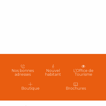
Nos bonnes
Nouvel
L’Office de
adresses
habitant
Tourisme
Boutique
Brochures