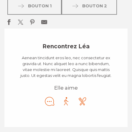
BOUTON 1
BOUTON 2
Rencontrez Léa
Aenean tincidunt eros leo, nec consectetur ex
gravida ut. Nunc aliquet leo a nunc bibendum,
vitae molestie mi laoreet. Quisque quis mattis
justo. Ut egestas velit eu magna lobortis feugiat.
Elle aime