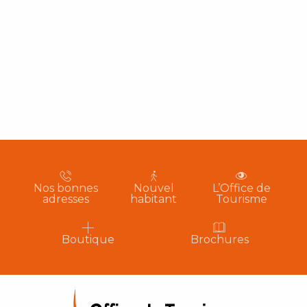
Nos bonnes
Nouvel
L’Office de
adresses
habitant
Tourisme
Boutique
Brochures