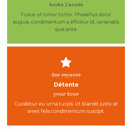
toute l'année
Fusce ut tortor tortor. Phasellus dolor
augue, condimentum a efficitur id, venenatis
quis ante.
des espaces
Détente
pour tous
Curabitur eu urna turpis. Ut blandit justo sit
amet felis condimentum suscipit.