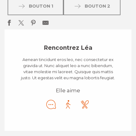
BOUTON 1
BOUTON 2
Rencontrez Léa
Aenean tincidunt eros leo, nec consectetur ex
gravida ut. Nunc aliquet leo a nunc bibendum,
vitae molestie mi laoreet. Quisque quis mattis
justo. Ut egestas velit eu magna lobortis feugiat.
Elle aime