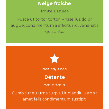
Neige fraiche
toute l'année
Fusce ut tortor tortor. Phasellus dolor
augue, condimentum a efficitur id, venenatis
quis ante.
des espaces
Détente
pour tous
Curabitur eu urna turpis. Ut blandit justo sit
amet felis condimentum suscipit.