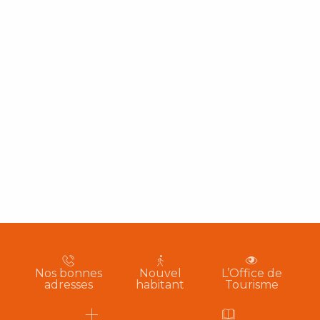
Nos bonnes
Nouvel
L’Office de
adresses
habitant
Tourisme