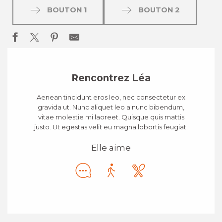
BOUTON 1
BOUTON 2
Rencontrez Léa
Aenean tincidunt eros leo, nec consectetur ex
gravida ut. Nunc aliquet leo a nunc bibendum,
vitae molestie mi laoreet. Quisque quis mattis
justo. Ut egestas velit eu magna lobortis feugiat.
Elle aime