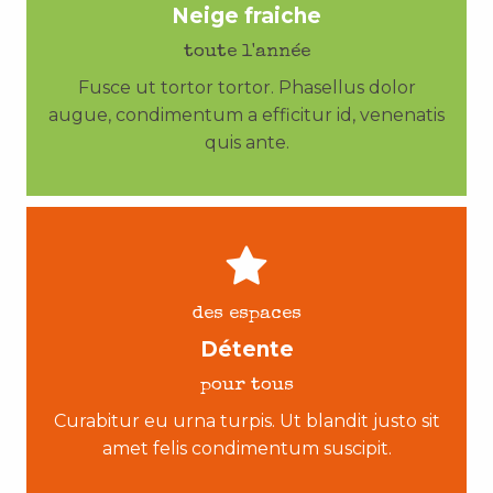
Neige fraiche
toute l'année
Fusce ut tortor tortor. Phasellus dolor
augue, condimentum a efficitur id, venenatis
quis ante.
des espaces
Détente
pour tous
Curabitur eu urna turpis. Ut blandit justo sit
amet felis condimentum suscipit.