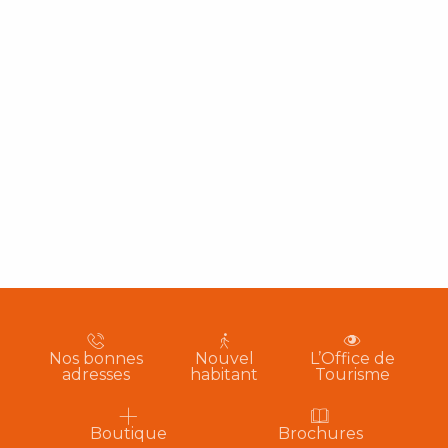
Nos bonnes
Nouvel
L’Office de
adresses
habitant
Tourisme
Boutique
Brochures