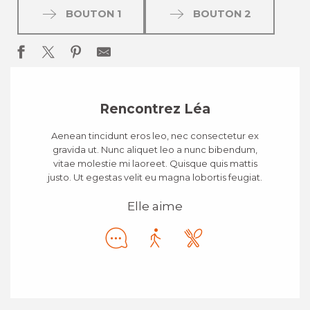
BOUTON 1
BOUTON 2
Rencontrez Léa
Aenean tincidunt eros leo, nec consectetur ex
gravida ut. Nunc aliquet leo a nunc bibendum,
vitae molestie mi laoreet. Quisque quis mattis
justo. Ut egestas velit eu magna lobortis feugiat.
Elle aime