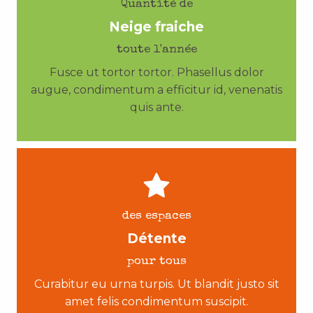
Quantité de
Neige fraiche
toute l'année
Fusce ut tortor tortor. Phasellus dolor
augue, condimentum a efficitur id, venenatis
quis ante.
des espaces
Détente
pour tous
Curabitur eu urna turpis. Ut blandit justo sit
amet felis condimentum suscipit.