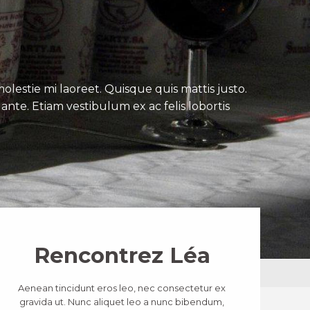
lestie mi laoreet. Quisque quis mattis justo.
ante. Etiam vestibulum ex ac felis lobortis
Rencontrez Léa
Aenean tincidunt eros leo, nec consectetur ex
gravida ut. Nunc aliquet leo a nunc bibendum,