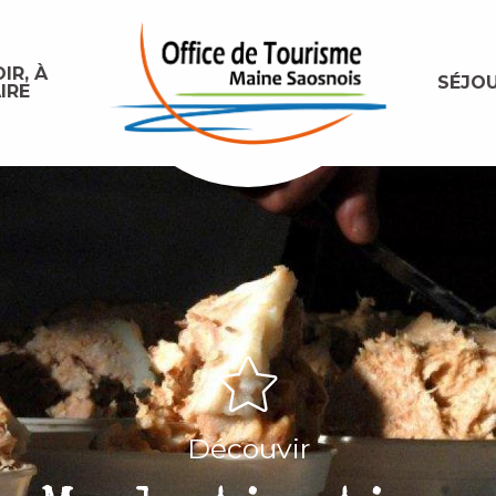
IR, À
SÉJO
IRE
Découvir