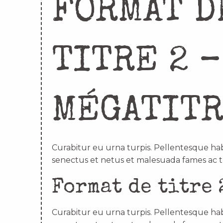
FORMAT D
TITRE 2 –
MÉGATIT
Curabitur eu urna turpis. Pellentesque hab
senectus et netus et malesuada fames ac t
Format de titre 
Curabitur eu urna turpis. Pellentesque hab