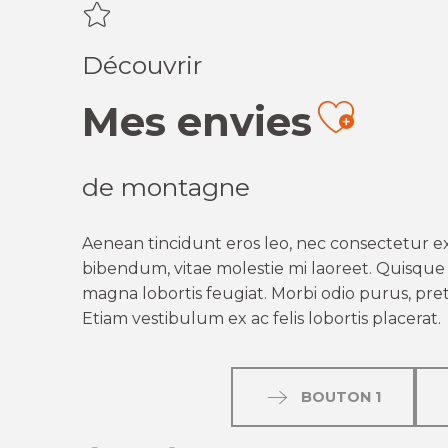
Découvrir
Mes envies
Ajout
de montagne
Aenean tincidunt eros leo, nec consectetur ex
bibendum, vitae molestie mi laoreet. Quisque q
magna lobortis feugiat. Morbi odio purus, preti
Etiam vestibulum ex ac felis lobortis placerat.
BOUTON 1