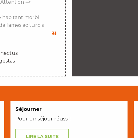
 Attention =>
e habitant morbi
da fames ac turpis
enectus
gestas
Séjourner
Pour un séjour réussi !
LIRE LA SUITE