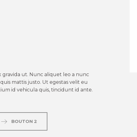
er aux favoris
 gravida ut. Nunc aliquet leo a nunc
uis mattis justo. Ut egestas velit eu
um id vehicula quis, tincidunt id ante.
BOUTON 2