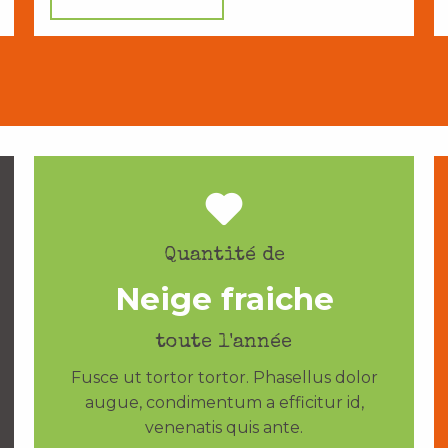
Quantité de
Neige fraiche
toute l'année
Fusce ut tortor tortor. Phasellus dolor
augue, condimentum a efficitur id,
venenatis quis ante.