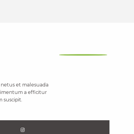
t netus et malesuada
dimentum a efficitur
 suscipit.