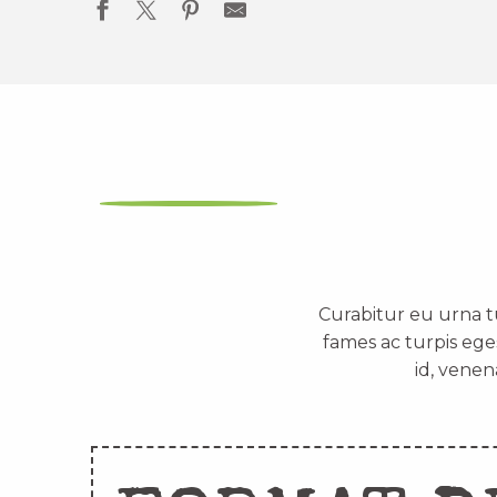
Curabitur eu urna t
fames ac turpis ege
id, venen