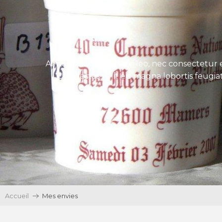
Aenean tincidunt eros leo, nec consectetur e
Ut egestas velit eu magna lobortis feugiat
Accueil
Mes envies