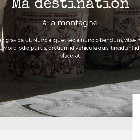
Ma destination
à la montagne
x gravida ut. Nunc aliquet leo a nunc bibendum, vitae mo
. Morbi odio purus, pretium id vehicula quis, tincidunt id 
placerat.