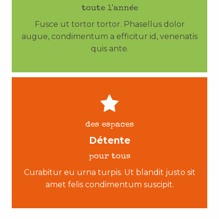
toute l'année
Fusce ut tortor tortor. Phasellus dolor
augue, condimentum a efficitur id, venenatis
quis ante.
des espaces
Détente
pour tous
Curabitur eu urna turpis. Ut blandit justo sit
amet felis condimentum suscipit.