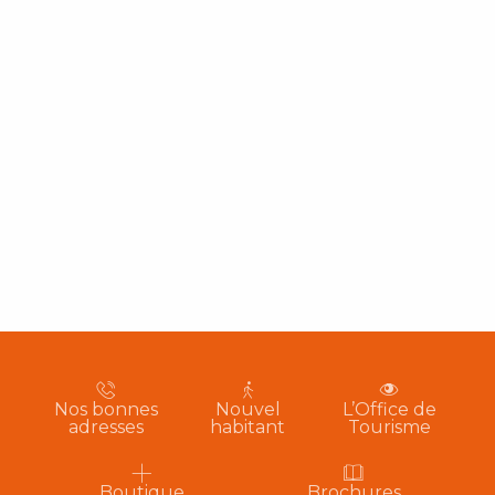
Nos bonnes
Nouvel
L’Office de
adresses
habitant
Tourisme
Boutique
Brochures