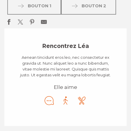
BOUTON 1
BOUTON 2
Rencontrez Léa
Aenean tincidunt eros leo, nec consectetur ex
gravida ut. Nunc aliquet leo a nunc bibendum,
vitae molestie mi laoreet. Quisque quis mattis
justo. Ut egestas velit eu magna lobortis feugiat.
Elle aime