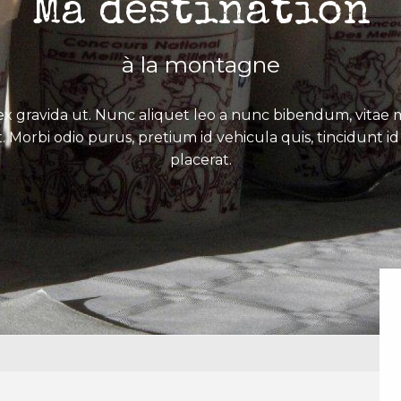
Ma destination
à la montagne
x gravida ut. Nunc aliquet leo a nunc bibendum, vitae mo
. Morbi odio purus, pretium id vehicula quis, tincidunt id 
placerat.