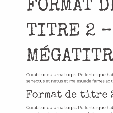
FORMAT D
TITRE 2 –
MÉGATIT
Curabitur eu urna turpis. Pellentesque hab
senectus et netus et malesuada fames ac t
Format de titre 
Curabitur eu urna turpis. Pellentesque hab