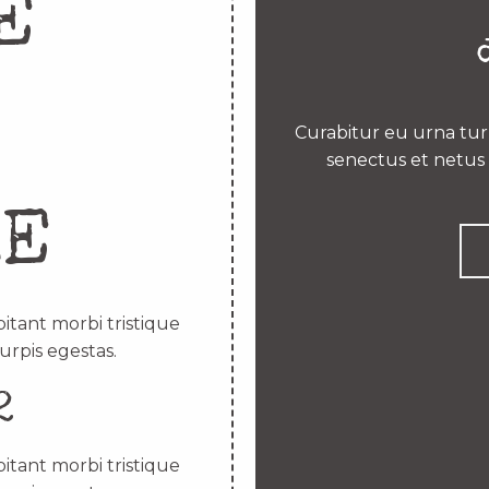
E
Curabitur eu urna turp
senectus et netus 
RE
itant morbi tristique
urpis egestas.
2
itant morbi tristique