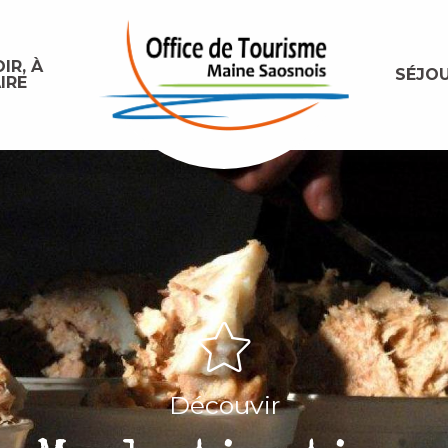
IR, À
SÉJO
IRE
Découvir