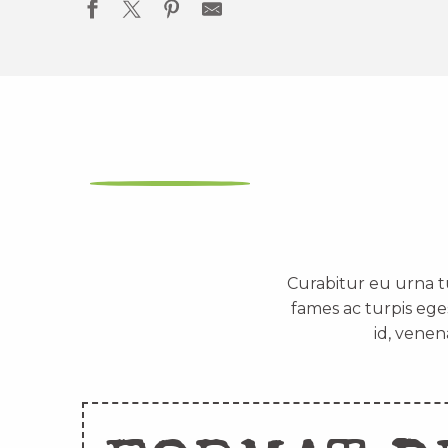
Curabitur eu urna t
fames ac turpis ege
id, venen