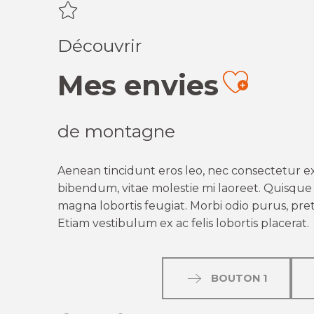
Découvrir
Mes envies
Ajout
de montagne
Aenean tincidunt eros leo, nec consectetur ex
bibendum, vitae molestie mi laoreet. Quisque q
magna lobortis feugiat. Morbi odio purus, preti
Etiam vestibulum ex ac felis lobortis placerat.
BOUTON 1