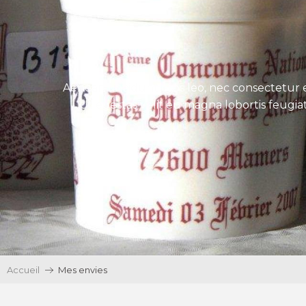
Aenean tincidunt eros leo, nec consectetur e
Ut egestas velit eu magna lobortis feugiat
Accueil
Mes envies