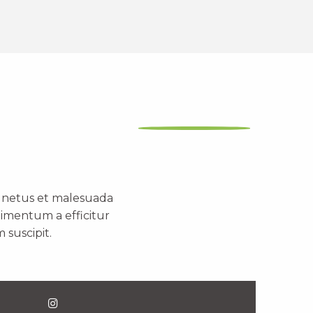
t netus et malesuada
dimentum a efficitur
 suscipit.