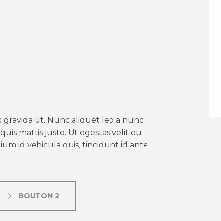
er aux favoris
 gravida ut. Nunc aliquet leo a nunc
uis mattis justo. Ut egestas velit eu
um id vehicula quis, tincidunt id ante.
BOUTON 2