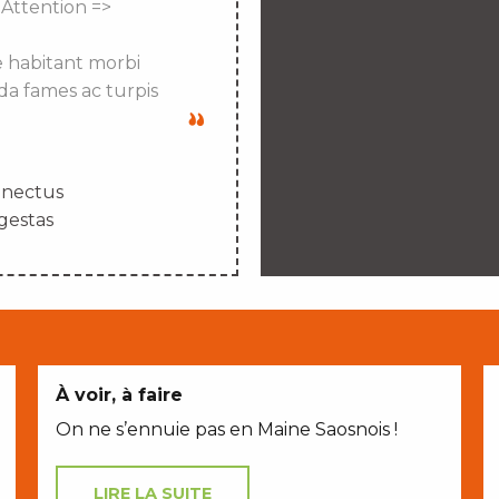
 Attention =>
e habitant morbi
da fames ac turpis
enectus
gestas
À voir, à faire
On ne s’ennuie pas en Maine Saosnois !
LIRE LA SUITE