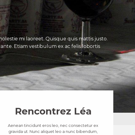
lestie mi laoreet. Quisque quis mattis justo.
ante. Etiam vestibulum ex ac felis lobortis
Rencontrez Léa
Aenean tincidunt eros leo, nec consectetur ex
gravida ut. Nunc aliquet leo a nunc bibendum,