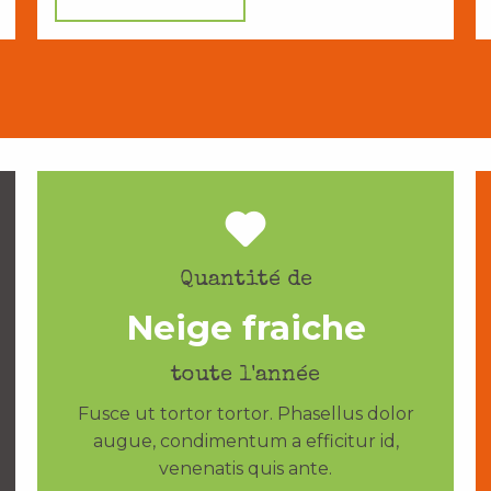
Quantité de
Neige fraiche
toute l'année
Fusce ut tortor tortor. Phasellus dolor
augue, condimentum a efficitur id,
venenatis quis ante.