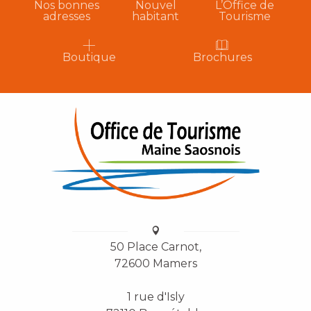
Nos bonnes
Nouvel
L’Office de
adresses
habitant
Tourisme
Boutique
Brochures
50 Place Carnot,
72600 Mamers
1 rue d'Isly