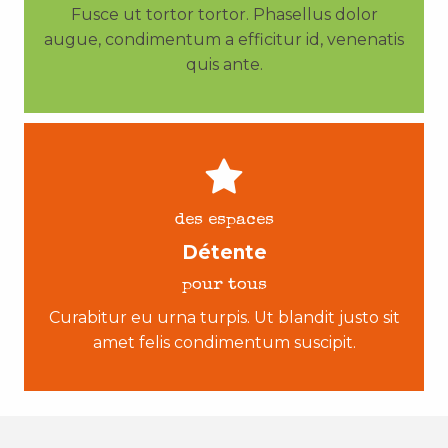
Fusce ut tortor tortor. Phasellus dolor
augue, condimentum a efficitur id, venenatis
quis ante.
des espaces
Détente
pour tous
Curabitur eu urna turpis. Ut blandit justo sit
amet felis condimentum suscipit.