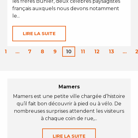
les frères Bühler, deux célèbres paysagistes
français auxquels nous devons notamment
le...
LIRE LA SUITE
1
…
7
8
9
10
11
12
13
…
Mamers
Mamers est une petite ville chargée d’histoire
qu’il fait bon découvrir à pied ou à vélo. De
nombreuses surprises attendent les visiteurs
à chaque coin de rue,...
LIRE LA SUITE