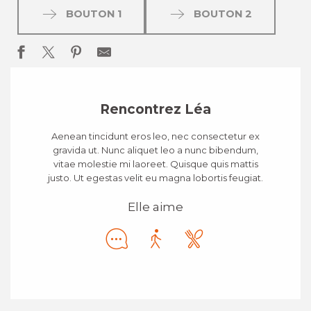
BOUTON 1
BOUTON 2
Rencontrez Léa
Aenean tincidunt eros leo, nec consectetur ex
gravida ut. Nunc aliquet leo a nunc bibendum,
vitae molestie mi laoreet. Quisque quis mattis
justo. Ut egestas velit eu magna lobortis feugiat.
Elle aime