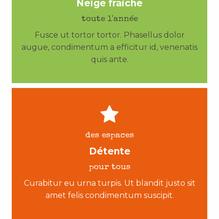
Neige fraiche
toute l'année
Fusce ut tortor tortor. Phasellus dolor
augue, condimentum a efficitur id, venenatis
quis ante.
des espaces
Détente
pour tous
Curabitur eu urna turpis. Ut blandit justo sit
amet felis condimentum suscipit.