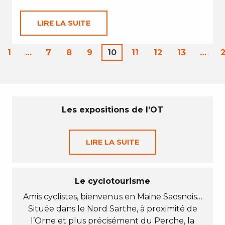
LIRE LA SUITE
1
…
7
8
9
10
11
12
13
…
Les expositions de l’OT
LIRE LA SUITE
Le cyclotourisme
Amis cyclistes, bienvenus en Maine Saosnois…
Située dans le Nord Sarthe, à proximité de
l’Orne et plus précisément du Perche, la