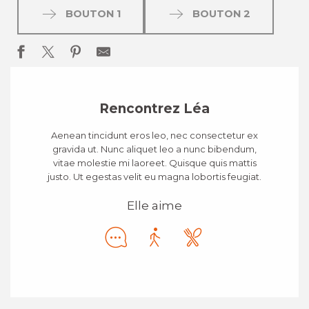
BOUTON 1
BOUTON 2
Rencontrez Léa
Aenean tincidunt eros leo, nec consectetur ex
gravida ut. Nunc aliquet leo a nunc bibendum,
vitae molestie mi laoreet. Quisque quis mattis
justo. Ut egestas velit eu magna lobortis feugiat.
Elle aime