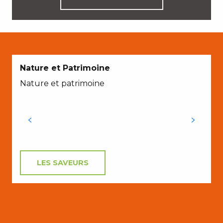
A
Nature et Patrimoine
Nature et patrimoine
L
L
C
LES SAVEURS