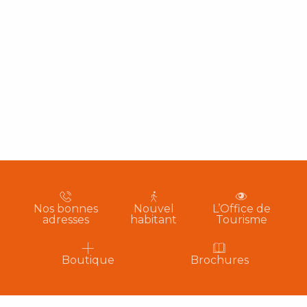
Nos bonnes
Nouvel
L’Office de
adresses
habitant
Tourisme
Boutique
Brochures