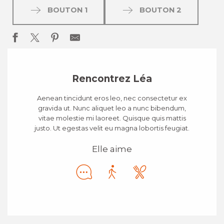
BOUTON 1
BOUTON 2
Rencontrez Léa
Aenean tincidunt eros leo, nec consectetur ex
gravida ut. Nunc aliquet leo a nunc bibendum,
vitae molestie mi laoreet. Quisque quis mattis
justo. Ut egestas velit eu magna lobortis feugiat.
Elle aime