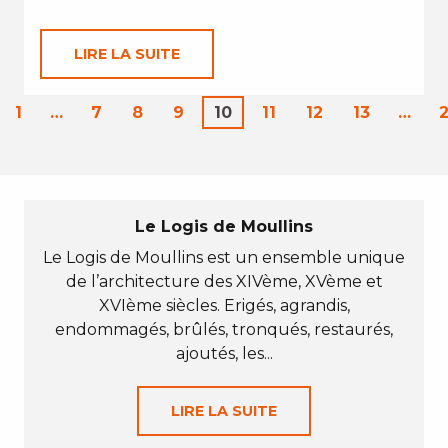
LIRE LA SUITE
1
…
7
8
9
10
11
12
13
…
Le Logis de Moullins
Le Logis de Moullins est un ensemble unique
de l’architecture des XIVème, XVème et
XVIème siècles. Erigés, agrandis,
endommagés, brûlés, tronqués, restaurés,
ajoutés, les...
LIRE LA SUITE