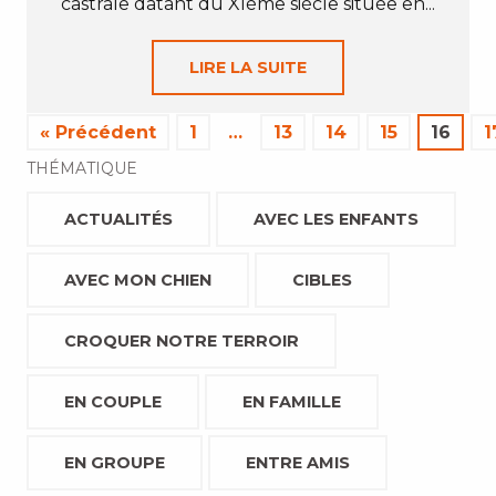
castrale datant du XIème siècle située en...
LIRE LA SUITE
« Précédent
1
…
13
14
15
16
1
THÉMATIQUE
ACTUALITÉS
AVEC LES ENFANTS
AVEC MON CHIEN
CIBLES
CROQUER NOTRE TERROIR
EN COUPLE
EN FAMILLE
EN GROUPE
ENTRE AMIS