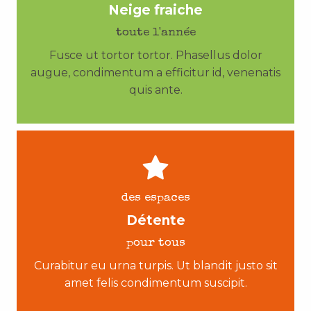
Neige fraiche
toute l'année
Fusce ut tortor tortor. Phasellus dolor
augue, condimentum a efficitur id, venenatis
quis ante.
des espaces
Détente
pour tous
Curabitur eu urna turpis. Ut blandit justo sit
amet felis condimentum suscipit.