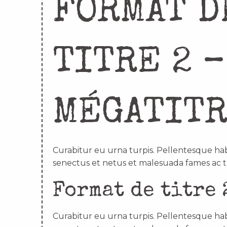
FORMAT D
TITRE 2 –
MÉGATIT
Curabitur eu urna turpis. Pellentesque hab
senectus et netus et malesuada fames ac t
Format de titre 
Curabitur eu urna turpis. Pellentesque hab