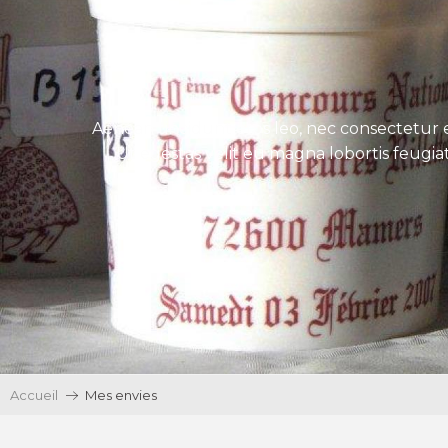
Aenean tincidunt eros leo, nec consectetur e
Ut egestas velit eu magna lobortis feugiat
Accueil
Mes envies