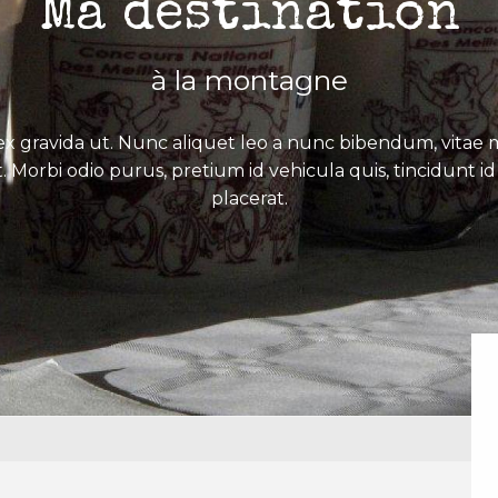
Ma destination
à la montagne
x gravida ut. Nunc aliquet leo a nunc bibendum, vitae mo
. Morbi odio purus, pretium id vehicula quis, tincidunt id 
placerat.