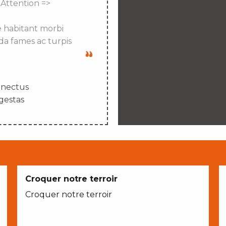
 Attention =>
e habitant morbi
da fames ac turpis
enectus
gestas
Croquer notre terroir
Croquer notre terroir