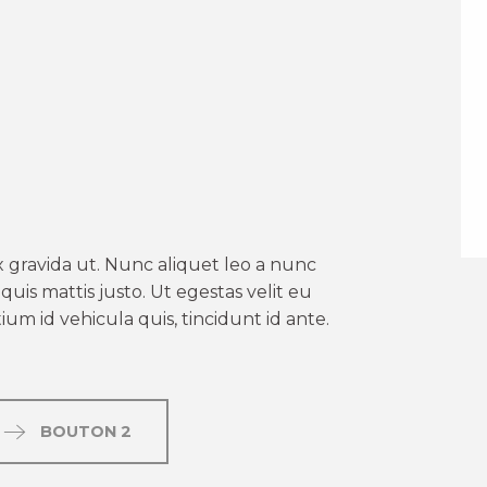
er aux favoris
 gravida ut. Nunc aliquet leo a nunc
uis mattis justo. Ut egestas velit eu
um id vehicula quis, tincidunt id ante.
BOUTON 2