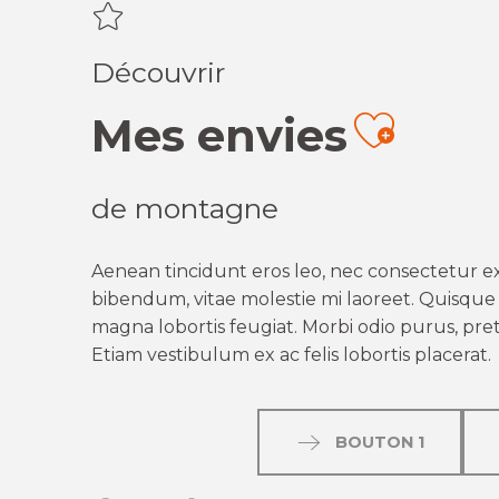
Découvrir
Mes envies
Ajout
de montagne
Aenean tincidunt eros leo, nec consectetur ex
bibendum, vitae molestie mi laoreet. Quisque q
magna lobortis feugiat. Morbi odio purus, preti
Etiam vestibulum ex ac felis lobortis placerat.
BOUTON 1