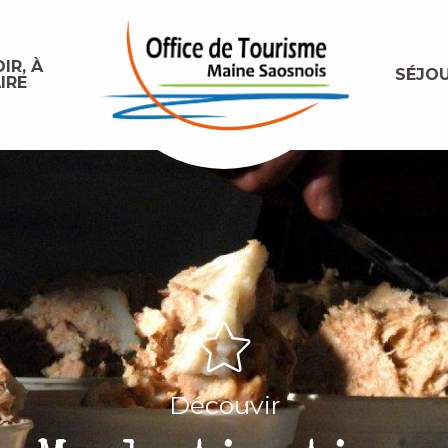
IR, À
SÉJO
IRE
Découvir