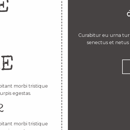
E
Curabitur eu urna turp
senectus et netus 
RE
itant morbi tristique
urpis egestas.
2
itant morbi tristique