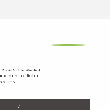
t netus et malesuada
dimentum a efficitur
 suscipit.