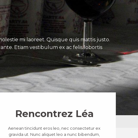
lestie mi laoreet. Quisque quis mattis justo.
ante. Etiam vestibulum ex ac felis lobortis
Rencontrez Léa
Aenean tincidunt eros leo, nec consectetur ex
gravida ut. Nunc aliquet leo a nunc bibendum,