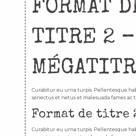
FORMAT D
TITRE 2 –
MÉGATIT
Curabitur eu urna turpis. Pellentesque hab
senectus et netus et malesuada fames ac t
Format de titre 
Curabitur eu urna turpis. Pellentesque hab