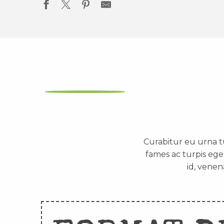
Curabitur eu urna t
fames ac turpis ege
id, venen