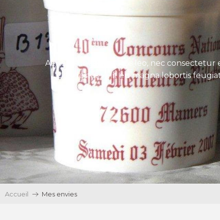
Aenean tincidunt eros leo, nec consectetur e
Ut egestas velit eu magna lobortis feugiat
Accueil
Mes envies