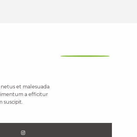
t netus et malesuada
dimentum a efficitur
 suscipit.