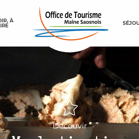
IR, À
SÉJO
IRE
Découvir