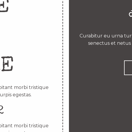
E
Curabitur eu urna turp
senectus et netus 
RE
itant morbi tristique
urpis egestas.
2
itant morbi tristique