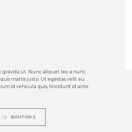
er aux favoris
 gravida ut. Nunc aliquet leo a nunc
uis mattis justo. Ut egestas velit eu
um id vehicula quis, tincidunt id ante.
BOUTON 2