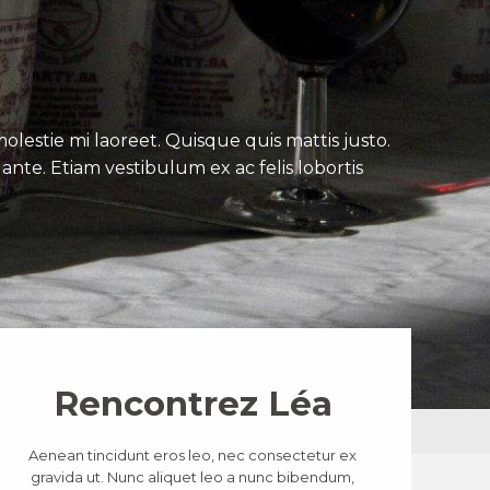
lestie mi laoreet. Quisque quis mattis justo.
ante. Etiam vestibulum ex ac felis lobortis
Rencontrez Léa
Aenean tincidunt eros leo, nec consectetur ex
gravida ut. Nunc aliquet leo a nunc bibendum,