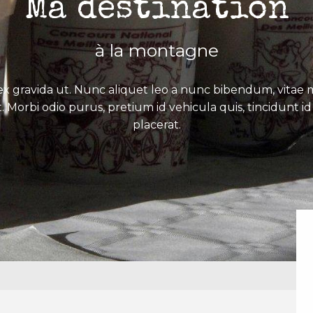
Ma destination
à la montagne
x gravida ut. Nunc aliquet leo a nunc bibendum, vitae mo
. Morbi odio purus, pretium id vehicula quis, tincidunt id 
placerat.