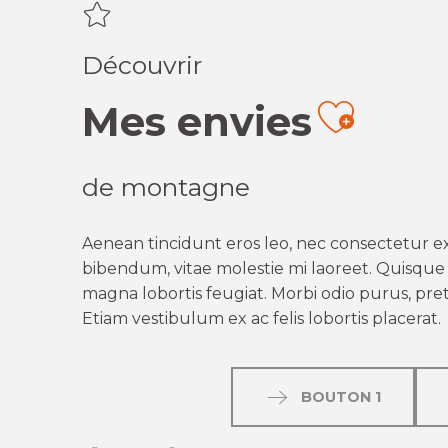
Découvrir
Mes envies
Ajout
de montagne
Aenean tincidunt eros leo, nec consectetur ex
bibendum, vitae molestie mi laoreet. Quisque q
magna lobortis feugiat. Morbi odio purus, preti
Etiam vestibulum ex ac felis lobortis placerat.
BOUTON 1