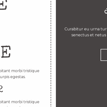
E
Curabitur eu urna turp
senectus et netus 
RE
itant morbi tristique
urpis egestas.
2
itant morbi tristique