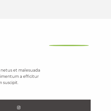
t netus et malesuada
dimentum a efficitur
 suscipit.