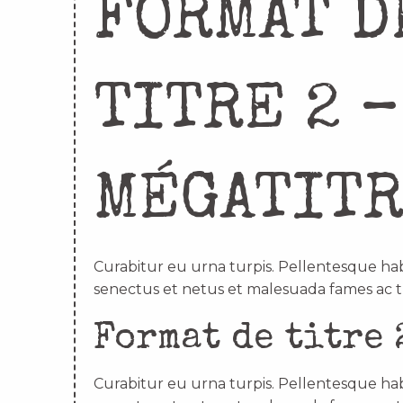
FORMAT D
TITRE 2 –
MÉGATIT
Curabitur eu urna turpis. Pellentesque hab
senectus et netus et malesuada fames ac t
Format de titre 
Curabitur eu urna turpis. Pellentesque hab