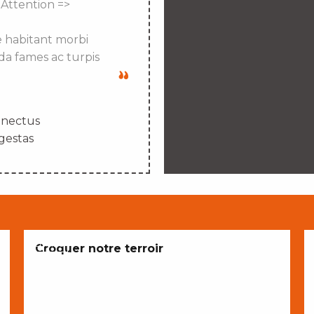
 Attention =>
e habitant morbi
da fames ac turpis
enectus
gestas
ENVIES
Croquer notre terroir