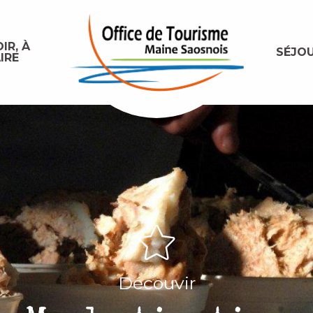
IR, À
SÉJO
IRE
Découvir