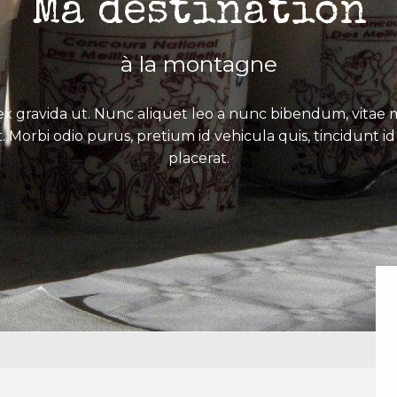
Ma destination
à la montagne
x gravida ut. Nunc aliquet leo a nunc bibendum, vitae mo
. Morbi odio purus, pretium id vehicula quis, tincidunt id 
placerat.