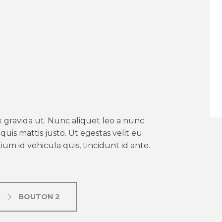
er aux favoris
 gravida ut. Nunc aliquet leo a nunc
uis mattis justo. Ut egestas velit eu
um id vehicula quis, tincidunt id ante.
BOUTON 2