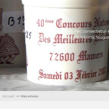
Aenean tincidunt eros leo, nec consectetur e
Ut egestas velit eu magna lobortis feugiat
Accueil
Mes envies