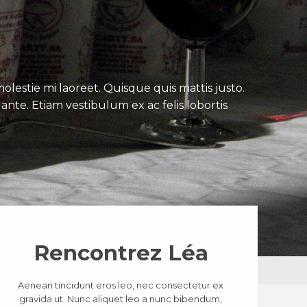
lestie mi laoreet. Quisque quis mattis justo.
ante. Etiam vestibulum ex ac felis lobortis
Rencontrez Léa
Aenean tincidunt eros leo, nec consectetur ex
gravida ut. Nunc aliquet leo a nunc bibendum,