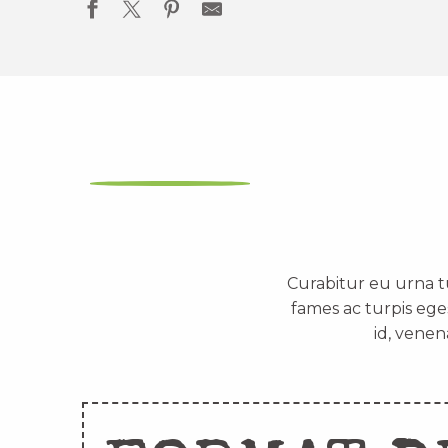
Curabitur eu urna t
fames ac turpis ege
id, venen