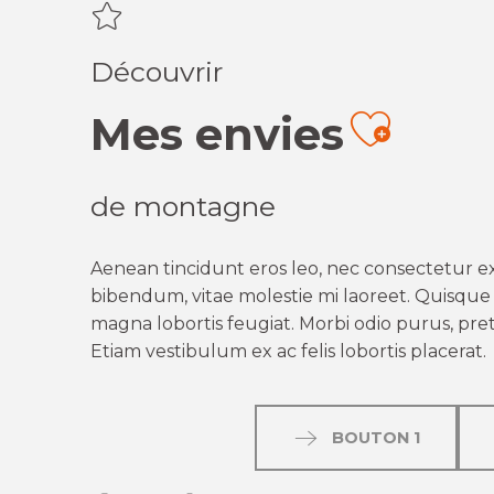
Découvrir
Mes envies
Ajout
de montagne
Aenean tincidunt eros leo, nec consectetur ex
bibendum, vitae molestie mi laoreet. Quisque q
magna lobortis feugiat. Morbi odio purus, preti
Etiam vestibulum ex ac felis lobortis placerat.
BOUTON 1