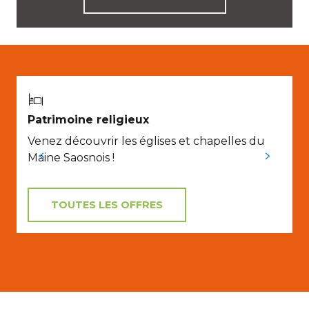
B
Patrimoine religieux
v
Venez découvrir les églises et chapelles du
Maine Saosnois !
C
TOUTES LES OFFRES