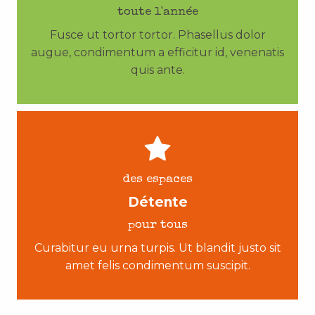
toute l'année
Fusce ut tortor tortor. Phasellus dolor
augue, condimentum a efficitur id, venenatis
quis ante.
des espaces
Détente
pour tous
Curabitur eu urna turpis. Ut blandit justo sit
amet felis condimentum suscipit.