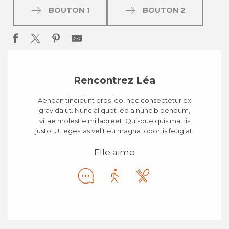
BOUTON 1
BOUTON 2
Rencontrez Léa
Aenean tincidunt eros leo, nec consectetur ex
gravida ut. Nunc aliquet leo a nunc bibendum,
vitae molestie mi laoreet. Quisque quis mattis
justo. Ut egestas velit eu magna lobortis feugiat.
Elle aime