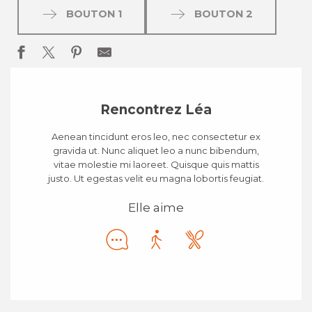
BOUTON 1
BOUTON 2
Rencontrez Léa
Aenean tincidunt eros leo, nec consectetur ex
gravida ut. Nunc aliquet leo a nunc bibendum,
vitae molestie mi laoreet. Quisque quis mattis
justo. Ut egestas velit eu magna lobortis feugiat.
Elle aime