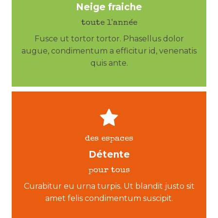
Neige fraiche
toute l'année
Fusce ut tortor tortor. Phasellus dolor
augue, condimentum a efficitur id, venenatis
quis ante.
des espaces
Détente
pour tous
Curabitur eu urna turpis. Ut blandit justo sit
amet felis condimentum suscipit.