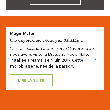
EN COUPLE
Mage Malte
Une expérience vécue par Sisilia...
C’est à l’occasion d’une Porte Ouverte que
u
nous avons visité la Brasserie Mage Malte,
s
installée à Mamers en juin 2017. Cette
s
microbrasserie, née de la passion...
LIRE LA SUITE