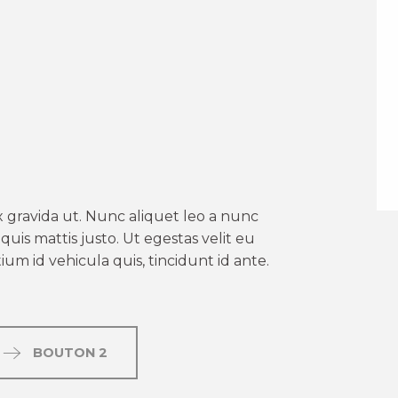
er aux favoris
 gravida ut. Nunc aliquet leo a nunc
uis mattis justo. Ut egestas velit eu
um id vehicula quis, tincidunt id ante.
BOUTON 2