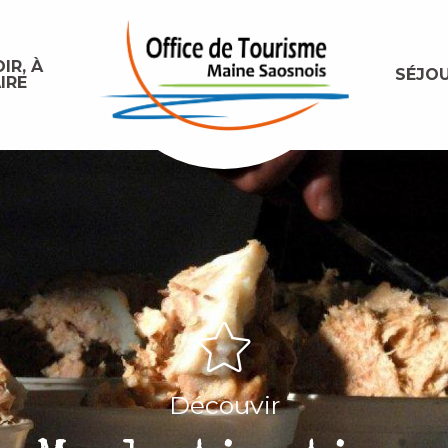
IR, À
SÉJO
IRE
Découvir