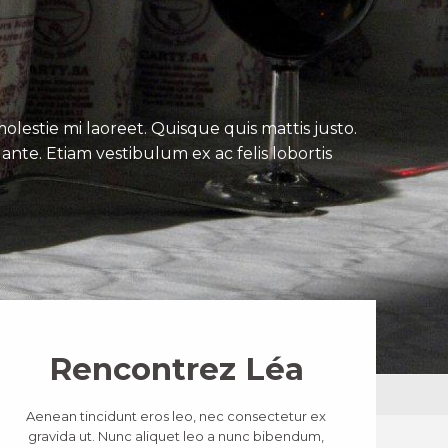
lestie mi laoreet. Quisque quis mattis justo.
ante. Etiam vestibulum ex ac felis lobortis
Rencontrez Léa
Aenean tincidunt eros leo, nec consectetur ex
gravida ut. Nunc aliquet leo a nunc bibendum,