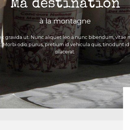
Ma destination
à la montagne
x gravida ut. Nunc aliquet leo a nunc bibendum, vitae mo
. Morbi odio purus, pretium id vehicula quis, tincidunt id 
placerat.