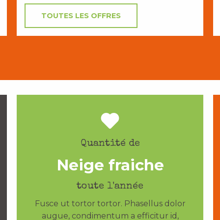
TOUTES LES OFFRES
Quantité de
Neige fraiche
toute l'année
Fusce ut tortor tortor. Phasellus dolor
augue, condimentum a efficitur id,