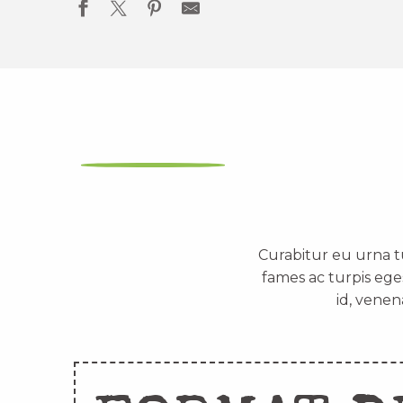
Curabitur eu urna t
fames ac turpis ege
id, venen