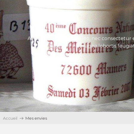
Aenean tincidunt eros leo, nec consectetur e
Ut egestas velit eu magna lobortis feugiat
Accueil
Mes envies