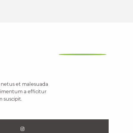
t netus et malesuada
dimentum a efficitur
 suscipit.