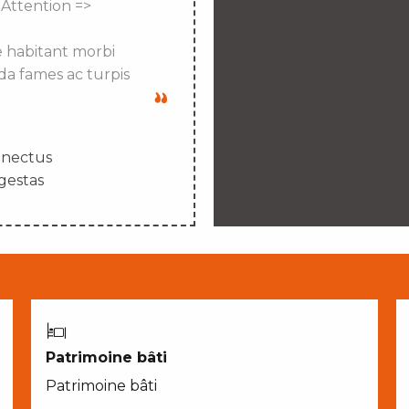
 Attention =>
e habitant morbi
da fames ac turpis
enectus
gestas
Patrimoine bâti
Patrimoine bâti