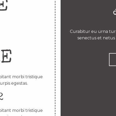
E
Curabitur eu urna turp
senectus et netus 
RE
itant morbi tristique
urpis egestas.
2
itant morbi tristique