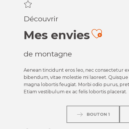
Découvrir
Mes envies
Ajout
de montagne
Aenean tincidunt eros leo, nec consectetur ex
bibendum, vitae molestie mi laoreet. Quisque q
magna lobortis feugiat. Morbi odio purus, preti
Etiam vestibulum ex ac felis lobortis placerat.
BOUTON 1