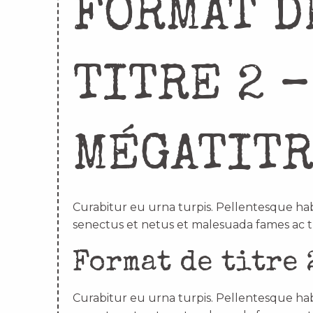
FORMAT D
TITRE 2 –
MÉGATIT
Curabitur eu urna turpis. Pellentesque hab
senectus et netus et malesuada fames ac t
Format de titre 
Curabitur eu urna turpis. Pellentesque hab