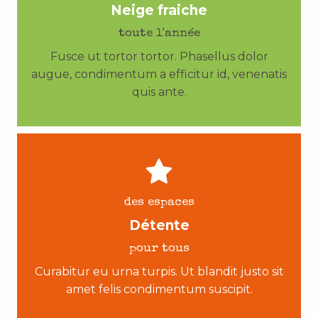
Neige fraiche
toute l'année
Fusce ut tortor tortor. Phasellus dolor
augue, condimentum a efficitur id, venenatis
quis ante.
des espaces
Détente
pour tous
Curabitur eu urna turpis. Ut blandit justo sit
amet felis condimentum suscipit.