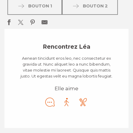
BOUTON 1
BOUTON 2
Rencontrez Léa
Aenean tincidunt eros leo, nec consectetur ex
gravida ut. Nunc aliquet leo a nunc bibendum,
vitae molestie mi laoreet. Quisque quis mattis
justo. Ut egestas velit eu magna lobortis feugiat.
Elle aime